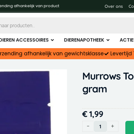
gram
ending afhankelijk van product
Over ons
Co
aantal
Dierenvoer
Open Dieren accessoires
Open Diere
DIEREN ACCESSOIRES
DIERENAPOTHEEK
ACTIE
rzending afhankelijk van gewichtsklasse
Levertij
Murrows Ton
gram
€
1,99
Murrows
-
+
Tonijnstukjes