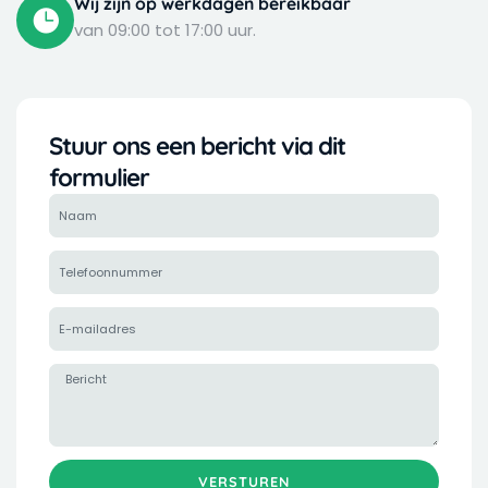
Wij zijn op werkdagen bereikbaar
van 09:00 tot 17:00 uur.
Stuur ons een bericht via dit
formulier
N
a
a
T
m
e
l
E
e
-
f
m
B
o
a
e
o
i
r
n
l
i
n
a
c
u
VERSTUREN
d