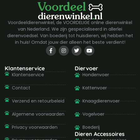
Voordeeldierenwinkel, de VOORDELIGE online dierenwinkel
van Nederland. We zijn gespecialiseerd in allerlei
dierenvoedsel. Van boederij tot huisdieren, wij hebben het
in huis! Omdat jouw dier alleen het beste verdient!
F
I
T
Y
a
n
w
o
c
s
i
u
e
t
t
t
b
a
t
u
Klantenservice
Diervoer
o
g
e
b
Klantenservice
Hondenvoer
o
r
r
e
k
a
-
m
Contact
Kattenvoer
f
Verzend en retourbeleid
Knaagdierenvoer
Algemene voorwaarden
Vogelvoer
Privacy voorwaarden
Boederij
Dieren Accessoires