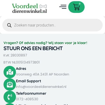
Ga
Cart
0
naar
de
Dieren accessoires
inhoud
Producten
zoeken
Vragen? Of advies nodig? Wij staan voor je klaar!
STUUR ONS EEN BERICHT
KvK 28030897
BTW NL005134973B01
Adres
Voorweg 40A 2431 AP Noorden
Email Support
info@voordeeldierenwinkel.nl
Telefoonnummer
0172-408530