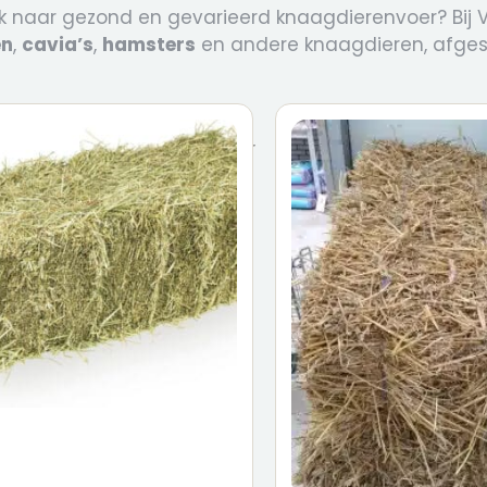
k naar gezond en gevarieerd knaagdierenvoer? Bij Vo
en
,
cavia’s
,
hamsters
en andere knaagdieren, afges
Dierenvoer
/ Knaagdierenvoer