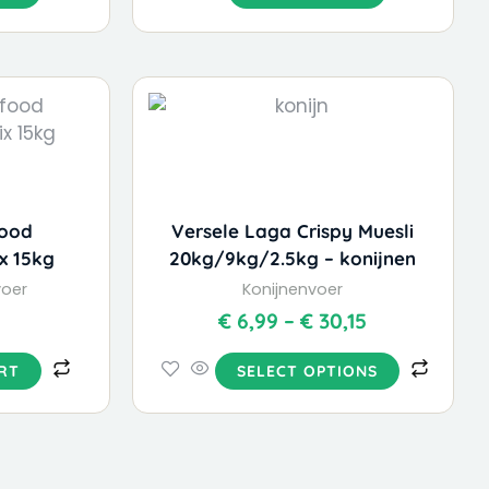
This
Price
product
range:
has
€ 6,99
multiple
through
variants.
€ 30,15
The
food
Versele Laga Crispy Muesli
options
x 15kg
20kg/9kg/2.5kg – konijnen
may
voer
Konijnenvoer
be
€
6,99
–
€
30,15
chosen
on
RT
SELECT OPTIONS
the
product
page