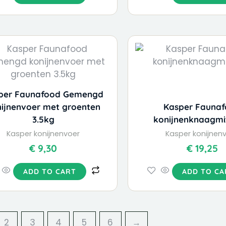
per Faunafood Gemengd
ijnenvoer met groenten
Kasper Fauna
3.5kg
konijnenknaagmi
Kasper konijnenvoer
Kasper konijnen
€
9,30
€
19,25
ADD TO CART
ADD TO CA
2
3
4
5
6
→