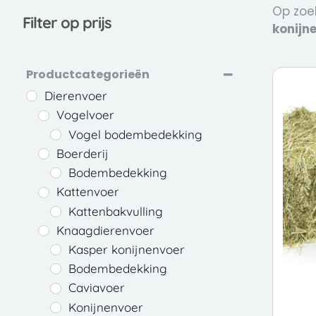
Op zoe
Filter op prijs
konijn
Productcategorieën
Dierenvoer
Home
/
Vogelvoer
Vogel bodembedekking
Boerderij
Bodembedekking
Kattenvoer
Kattenbakvulling
Knaagdierenvoer
Kasper konijnenvoer
Bodembedekking
Caviavoer
Konijnenvoer