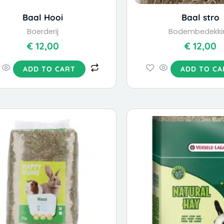
Baal Hooi
Baal stro
Boerderij
Bodembedekki
€
12,00
€
12,00
ADD TO CART
ADD TO CA