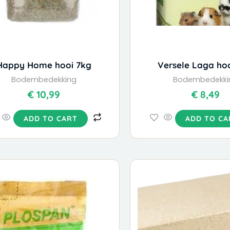
Happy Home hooi 7kg
Versele Laga ho
Bodembedekking
Bodembedekki
€
10,99
€
8,49
ADD TO CART
ADD TO CA