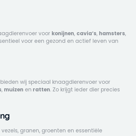
knaagdierenvoer voor
konijnen
,
cavia’s
,
hamsters
,
sentieel voor een gezond en actief leven van
 bieden wij speciaal knaagdierenvoer voor
s
,
muizen
en
ratten
. Zo krijgt ieder dier precies
ing
vezels, granen, groenten en essentiële