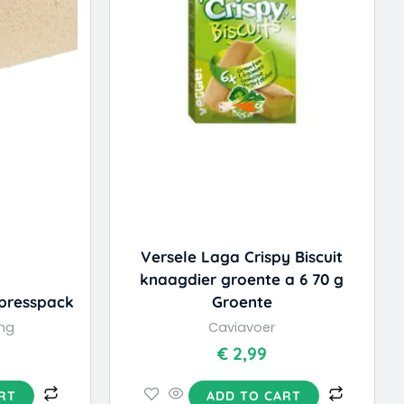
Versele Laga Crispy Biscuit
knaagdier groente a 6 70 g
 presspack
Groente
ng
Caviavoer
€
2,99
RT
ADD TO CART