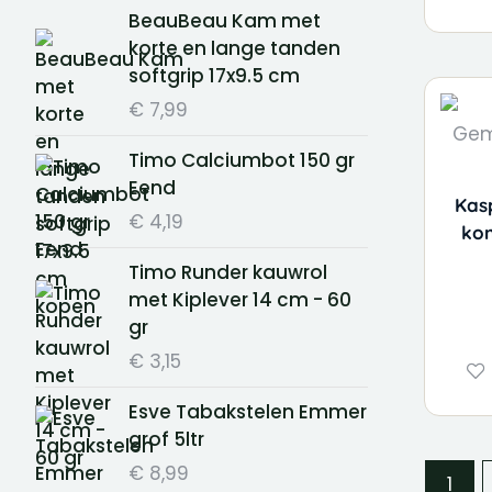
BeauBeau Kam met
korte en lange tanden
softgrip 17x9.5 cm
€
7,99
Timo Calciumbot 150 gr
Eend
Kas
€
4,19
kon
Timo Runder kauwrol
met Kiplever 14 cm - 60
gr
€
3,15
Esve Tabakstelen Emmer
grof 5ltr
€
8,99
1