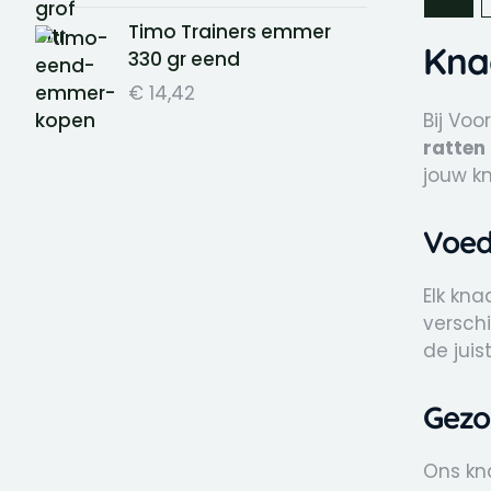
Timo Trainers emmer
Kna
330 gr eend
€
14,42
Bij Voo
ratten
jouw k
Voed
Elk kn
verschi
de juis
Gezo
Ons kn