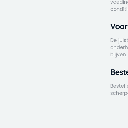
voedin
conditi
Voor
De juis
onderh
blijven.
Best
Bestel 
scherpe