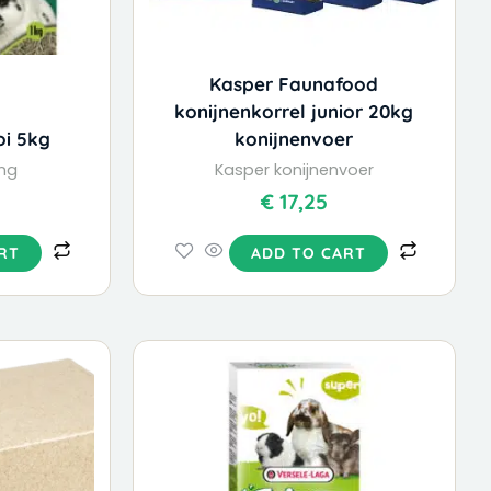
Kasper Faunafood
konijnenkorrel junior 20kg
oi 5kg
konijnenvoer
ng
Kasper konijnenvoer
€
17,25
RT
ADD TO CART