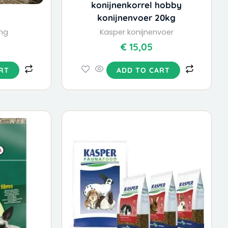
konijnenkorrel hobby
konijnenvoer 20kg
ng
Kasper konijnenvoer
€
15,05
RT
ADD TO CART