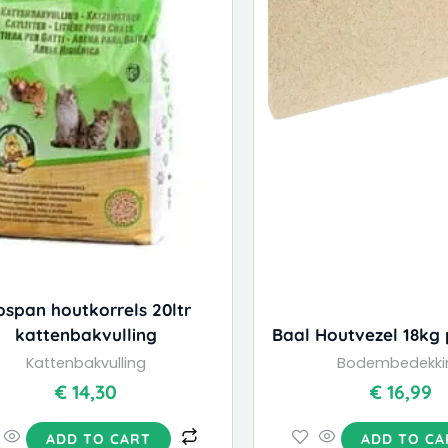
ospan houtkorrels 20ltr
kattenbakvulling
Baal Houtvezel 18kg
Kattenbakvulling
Bodembedekki
€
14,30
€
16,99
ADD TO CART
ADD TO CA