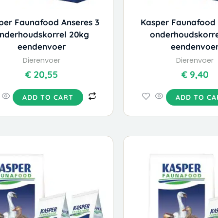
per Faunafood Anseres 3
Kasper Faunafood 
nderhoudskorrel 20kg
onderhoudskorre
eendenvoer
eendenvoe
Dierenvoer
Dierenvoer
€
20,55
€
9,40
ADD TO CART
ADD TO CA