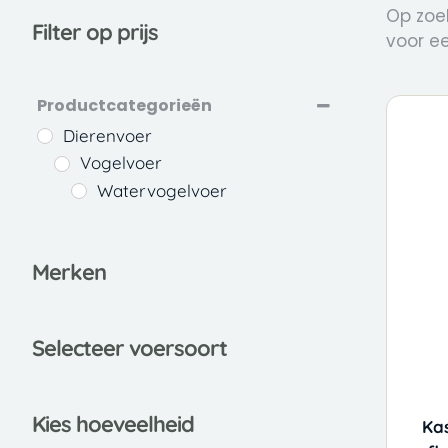
Op zoek
Filter op prijs
voor e
Productcategorieën
Dierenvoer
Home
/
Vogelvoer
Watervogelvoer
Merken
Selecteer voersoort
Kies hoeveelheid
Ka