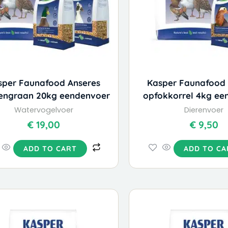
sper Faunafood Anseres
Kasper Faunafood 
engraan 20kg eendenvoer
opfokkorrel 4kg ee
Watervogelvoer
Dierenvoer
€
19,00
€
9,50
ADD TO CART
ADD TO CA