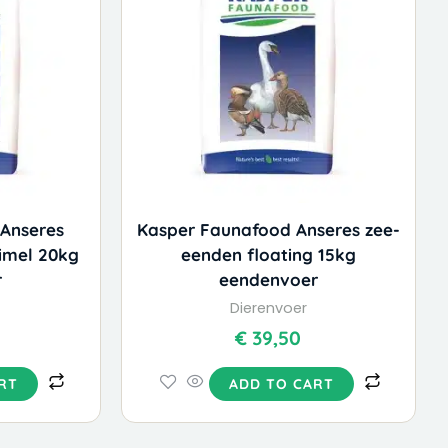
Anseres
Kasper Faunafood Anseres zee-
imel 20kg
eenden floating 15kg
r
eendenvoer
Dierenvoer
€
39,50
RT
ADD TO CART