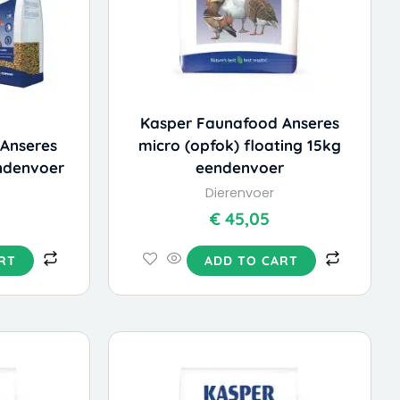
Kasper Faunafood Anseres
Anseres
micro (opfok) floating 15kg
ndenvoer
eendenvoer
Dierenvoer
€
45,05
RT
ADD TO CART