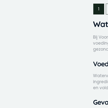
1
Wat
Bij Voo
voedin
gezondh
Voed
Waterv
ingred
en vol
Geva