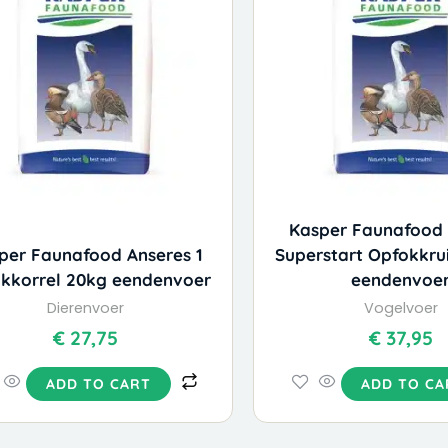
Kasper Faunafood 
per Faunafood Anseres 1
Superstart Opfokkru
kkorrel 20kg eendenvoer
eendenvoe
Dierenvoer
Vogelvoer
€
27,75
€
37,95
ADD TO CART
ADD TO CA