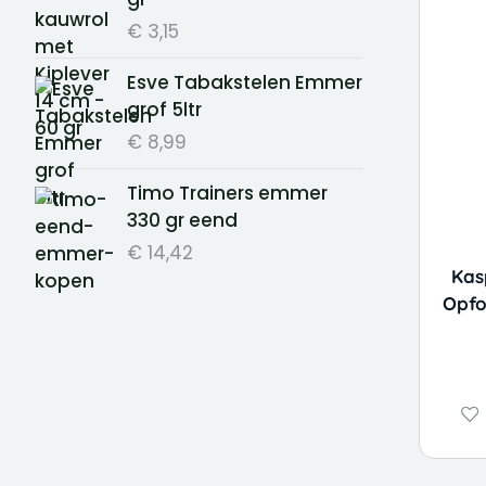
€
3,15
Esve Tabakstelen Emmer
grof 5ltr
€
8,99
Timo Trainers emmer
330 gr eend
€
14,42
Kas
Opfo