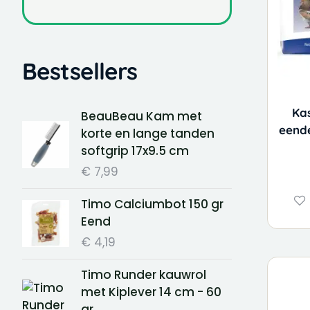
Bestsellers
Ka
BeauBeau Kam met
eend
korte en lange tanden
softgrip 17x9.5 cm
€
7,99
Timo Calciumbot 150 gr
Eend
€
4,19
Timo Runder kauwrol
met Kiplever 14 cm - 60
gr