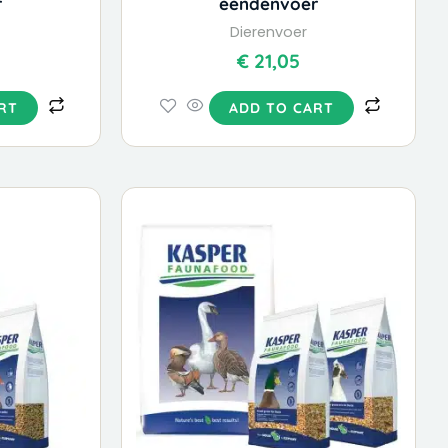
r
eendenvoer
Dierenvoer
€
21,05
RT
ADD TO CART