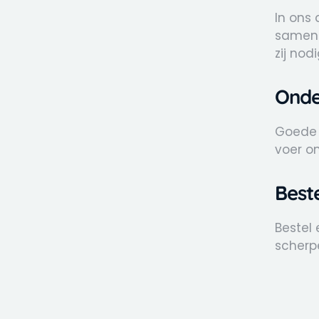
In ons
sameng
zij nod
Onde
Goede 
voer on
Best
Bestel 
scherpe