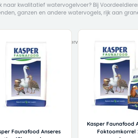
 naar kwalitatief watervogelvoer? Bij Voordeeldier
enden, ganzen en andere watervogels, rijk aan gran
Dierenvoer
/
Vogelvoer
/ Watervogelvoer
Kasper Faunafood A
sper Faunafood Anseres
Foktoomkorrel