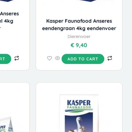
Anseres
l 4kg
Kasper Faunafood Anseres
r
eendengraan 4kg eendenvoer
Dierenvoer
€
9,40
RT
ADD TO CART