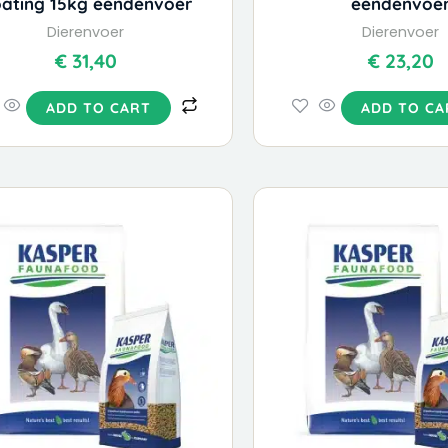
oating 15kg eendenvoer
eendenvoe
Dierenvoer
Dierenvoer
€
31,40
€
23,20
ADD TO CART
ADD TO CA