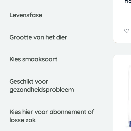
fl
Leve
nsfase
Grootte van het dier
Kies smaaksoort
Gesch
ikt voor
gezondheidsprobleem
Kies
hier voor abonnement of
losse zak