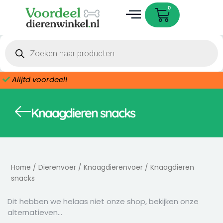
Skip
Cart
0
to
content
Dieren accessoires
Products
search
Alijtd voordeel!
Knaagdieren snacks
Home
/
Dierenvoer
/
Knaagdierenvoer
/ Knaagdieren
snacks
Dit hebben we helaas niet onze shop, bekijken onze
alternatieven…