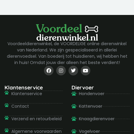
Voordeeldierenwinkel, de VOORDELIGE online dierenwinkel
van Nederland. We zijn gespecialiseerd in allerlei
dierenvoedsel. Van boederij tot huisdieren, wij hebben het
in huis! Omdat jouw dier alleen het beste verdient!
F
I
T
Y
a
n
w
o
c
s
i
u
e
t
t
t
b
a
t
u
Klantenservice
Diervoer
o
g
e
b
Klantenservice
Hondenvoer
o
r
r
e
k
a
-
m
Contact
Kattenvoer
f
Verzend en retourbeleid
Knaagdierenvoer
Algemene voorwaarden
Vogelvoer