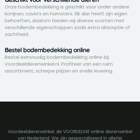
Onze bodembedekking is geschikt voor onder andere
konijnen, cavia’s en hamsters. Elk dier heeft zijn eigen
behoeften, daarom bieden wij diverse soorten met
verschillende eigenschappen zoals extra absorptie of
zachtheid.
Bestel bodembedekking online
Bestel eenvoudig bodembedekking online bij
Voordeeldierenwinkel.nl. Profiteer van een ruim
assortiment, scherpe prijzen en snelle levering.
Voordeeldierenwinkel, de VOORDELIGE online dierenwinkel
van Nederland. We zijn gespecialiseerd in allerlei