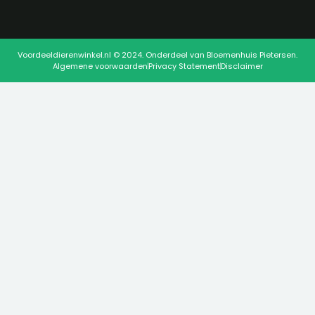
Voordeeldierenwinkel.nl © 2024. Onderdeel van Bloemenhuis Pietersen.
Algemene voorwaarden
Privacy Statement
Disclaimer