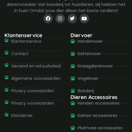
dierenvoedsel. Van boederij tot huisdieren, wij hebben het
in huis! Omdat jouw dier alleen het beste verdient!
F
I
T
Y
a
n
w
o
c
s
i
u
e
t
t
t
b
a
t
u
Klantenservice
Diervoer
o
g
e
b
Klantenservice
Hondenvoer
o
r
r
e
k
a
-
m
Contact
Kattenvoer
f
Verzend en retourbeleid
Knaagdierenvoer
Algemene voorwaarden
Vogelvoer
Privacy voorwaarden
Boederij
Dieren Accessoires
Privacy voorwaarden
Honden accessoires
Disclaimer
Katten accessoires
Pluimvee accessoires