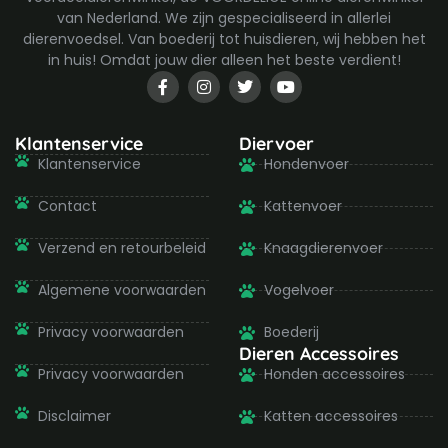
van Nederland. We zijn gespecialiseerd in allerlei
dierenvoedsel. Van boederij tot huisdieren, wij hebben het
in huis! Omdat jouw dier alleen het beste verdient!
F
I
T
Y
a
n
w
o
c
s
i
u
e
t
t
t
b
a
t
u
Klantenservice
Diervoer
o
g
e
b
Klantenservice
Hondenvoer
o
r
r
e
k
a
-
m
Contact
Kattenvoer
f
Verzend en retourbeleid
Knaagdierenvoer
Algemene voorwaarden
Vogelvoer
Privacy voorwaarden
Boederij
Dieren Accessoires
Privacy voorwaarden
Honden accessoires
Disclaimer
Katten accessoires