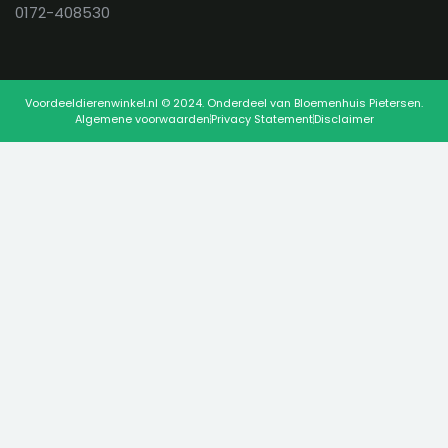
0172-408530
Voordeeldierenwinkel.nl © 2024. Onderdeel van Bloemenhuis Pietersen.
Algemene voorwaarden
Privacy Statement
Disclaimer