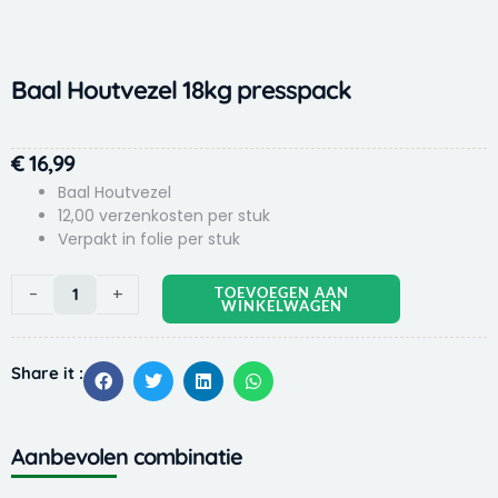
Baal Houtvezel 18kg presspack
€
16,99
Baal Houtvezel
12,00 verzenkosten per stuk
Verpakt in folie per stuk
Baal
-
+
TOEVOEGEN AAN
WINKELWAGEN
Houtvezel
18kg
presspack
Share it :
aantal
Aanbevolen combinatie