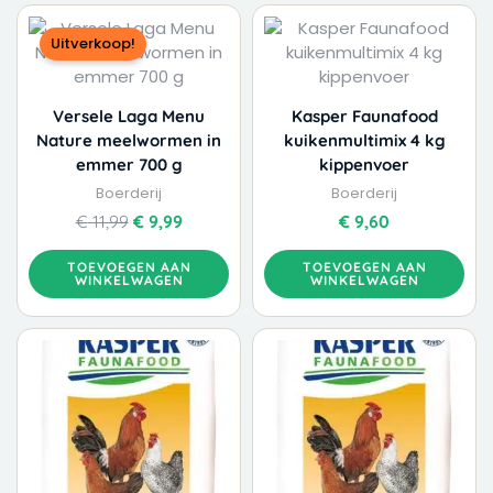
Oorspronkelijke
Huidige
prijs
prijs
Uitverkoop!
was:
is:
€ 11,99.
€ 9,99.
Versele Laga Menu
Kasper Faunafood
Nature meelwormen in
kuikenmultimix 4 kg
emmer 700 g
kippenvoer
Boerderij
Boerderij
€
11,99
€
9,99
€
9,60
TOEVOEGEN AAN
TOEVOEGEN AAN
WINKELWAGEN
WINKELWAGEN