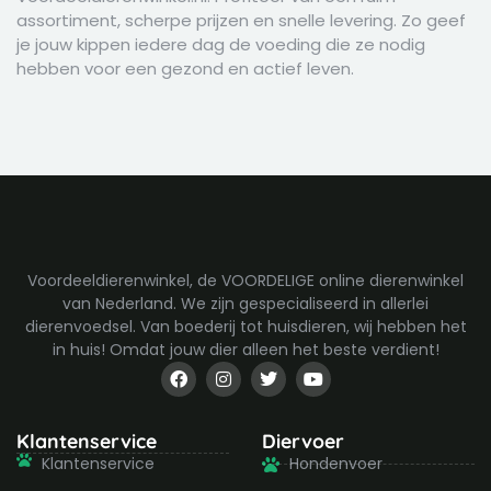
assortiment, scherpe prijzen en snelle levering. Zo geef
je jouw kippen iedere dag de voeding die ze nodig
hebben voor een gezond en actief leven.
Voordeeldierenwinkel, de VOORDELIGE online dierenwinkel
van Nederland. We zijn gespecialiseerd in allerlei
dierenvoedsel. Van boederij tot huisdieren, wij hebben het
in huis! Omdat jouw dier alleen het beste verdient!
F
I
T
Y
a
n
w
o
c
s
i
u
e
t
t
t
b
a
t
u
Klantenservice
Diervoer
o
g
e
b
Klantenservice
Hondenvoer
o
r
r
e