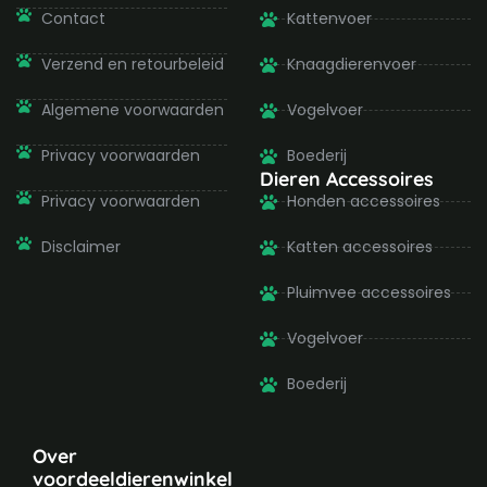
k
a
-
m
Contact
Kattenvoer
f
Verzend en retourbeleid
Knaagdierenvoer
Algemene voorwaarden
Vogelvoer
Privacy voorwaarden
Boederij
Dieren Accessoires
Privacy voorwaarden
Honden accessoires
Disclaimer
Katten accessoires
Pluimvee accessoires
Vogelvoer
Boederij
Over
voordeeldierenwinkel