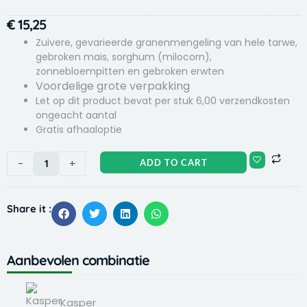
€
15,25
Zuivere, gevarieerde granenmengeling van hele tarwe,
gebroken mais, sorghum (milocorn),
zonnebloempitten en gebroken erwten
Voordelige grote verpakking
Let op dit product bevat per stuk 6,00 verzendkosten
ongeacht aantal
Gratis afhaaloptie
Kasper
-
+
ADD TO CART
Faunafood
multigraan
kip
Share it :
20
kg
kippenvoer
Aanbevolen combinatie
quantity
Or
C
Or
C
Or
C
Kasper
Versele
Kasper
Olba
pr
pr
pr
pr
pr
pr
Faunafood
Laga
Faunafood
drinkbak
Kasper