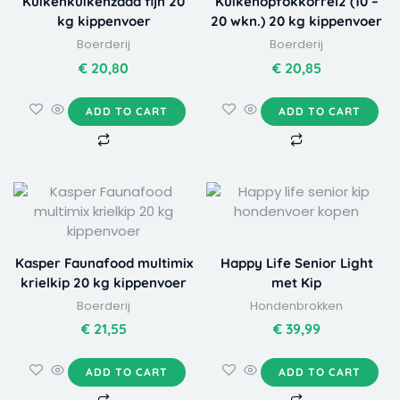
Kuikenkuikenzaad fijn 20
Kuikenopfokkorrel2 (10 –
kg kippenvoer
20 wkn.) 20 kg kippenvoer
Boerderij
Boerderij
€
20,80
€
20,85
ADD TO CART
ADD TO CART
Kasper Faunafood multimix
Happy Life Senior Light
krielkip 20 kg kippenvoer
met Kip
Boerderij
Hondenbrokken
€
21,55
€
39,99
ADD TO CART
ADD TO CART