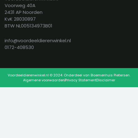
Voorweg 40A
2431 AP Noorden
KvK 28030897
BTW NL005134973B01
info@voordeeldierenwinkel.nl
0172-408530
Voordeeldierenwinkel.nl © 2024. Onderdeel van Bloemenhuis Pietersen.
Algemene voorwaarden
Privacy Statement
Disclaimer