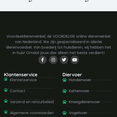
Voordeeldierenwinkel, de VOORDELIGE online dierenwinkel
van Nederland. We zijn gespecialiseerd in allerlei
dierenvoedsel. Van boederij tot huisdieren, wij hebben het
in huis! Omdat jouw dier alleen het beste verdient!
F
I
T
Y
a
n
w
o
c
s
i
u
e
t
t
t
b
a
t
u
Klantenservice
Diervoer
o
g
e
b
Klantenservice
Hondenvoer
o
r
r
e
k
a
-
m
Contact
Kattenvoer
f
Verzend en retourbeleid
Knaagdierenvoer
Algemene voorwaarden
Vogelvoer