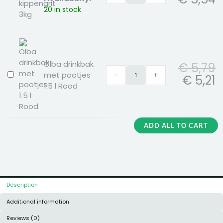
Faunafood
20 in stock
kippengrit
3kg
Olba drinkbak
€
5,79
met pootjes
-
+
Olba
€
5,21
1.5 l Rood
drinkbak
met
pootjes
1.5
ADD ALL TO CART
l
Rood
Description
Additional information
Reviews (0)