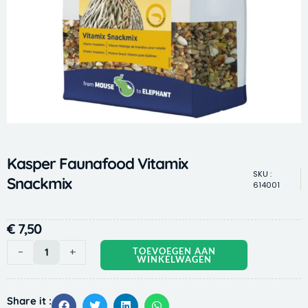
Kasper Faunafood Vitamix
SKU :
Snackmix
614001
€
7,50
Kasper
-
+
TOEVOEGEN AAN
WINKELWAGEN
Faunafood
Vitamix
Snackmix
Share it :
aantal