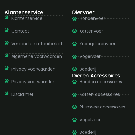
c
s
i
u
e
t
t
t
b
a
t
u
Klantenservice
Diervoer
o
g
e
b
Klantenservice
Hondenvoer
o
r
r
e
k
a
-
m
Contact
Kattenvoer
f
Verzend en retourbeleid
Knaagdierenvoer
Algemene voorwaarden
Vogelvoer
Privacy voorwaarden
Boederij
Dieren Accessoires
Privacy voorwaarden
Honden accessoires
Disclaimer
Katten accessoires
Pluimvee accessoires
Vogelvoer
Boederij