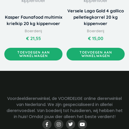
Versele Laga Gold 4 gallico
Kasper Faunafood multimix
pelletlegkorrel 20 kg
krielkip 20 kg kippenvoer
kippenvoer
Boerderij
Boerderij
€
21,55
€
15,00
TOEVOEGEN AAN
TOEVOEGEN AAN
WINKELWAGEN
WINKELWAGEN
Voordeeldierenwinkel, de VOORDELIGE online dierenwinkel
van Nederland. We zijn gespecialiseerd in allerlei
dierenvoedsel. Van boederij tot huisdieren, wij hebben het
in huis! Omdat jouw dier alleen het beste verdient!
F
I
T
Y
a
n
w
o