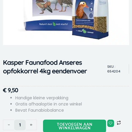
Kasper Faunafood Anseres
SKU :
opfokkorrel 4kg eendenvoer
654204
€
9,50
Handige kleine verpakking
Gratis afhaaloptie in onze winkel
Bevat Faunabiobalance
Kasper
-
+
TOEVOEGEN AAN
WINKELWAGEN
Faunafood