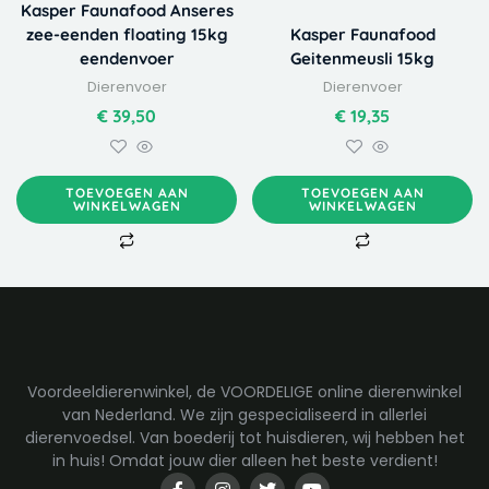
Kasper Faunafood Anseres
zee-eenden floating 15kg
Kasper Faunafood
eendenvoer
Geitenmeusli 15kg
Dierenvoer
Dierenvoer
€
39,50
€
19,35
TOEVOEGEN AAN
TOEVOEGEN AAN
WINKELWAGEN
WINKELWAGEN
Voordeeldierenwinkel, de VOORDELIGE online dierenwinkel
van Nederland. We zijn gespecialiseerd in allerlei
dierenvoedsel. Van boederij tot huisdieren, wij hebben het
in huis! Omdat jouw dier alleen het beste verdient!
F
I
T
Y