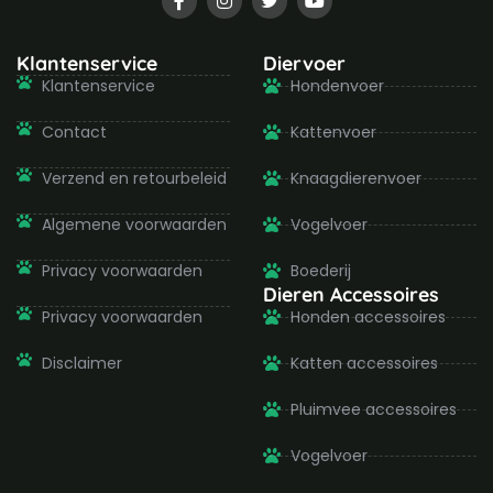
a
n
w
o
c
s
i
u
e
t
t
t
b
a
t
u
Klantenservice
Diervoer
o
g
e
b
Klantenservice
Hondenvoer
o
r
r
e
k
a
-
m
Contact
Kattenvoer
f
Verzend en retourbeleid
Knaagdierenvoer
Algemene voorwaarden
Vogelvoer
Privacy voorwaarden
Boederij
Dieren Accessoires
Privacy voorwaarden
Honden accessoires
Disclaimer
Katten accessoires
Pluimvee accessoires
Vogelvoer