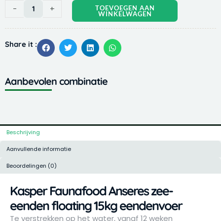
Kasper
-
+
TOEVOEGEN AAN
WINKELWAGEN
Faunafood
Anseres
zee-
Share it :
eenden
floating
15kg
Aanbevolen combinatie
eendenvoer
aantal
Beschrijving
Aanvullende informatie
Beoordelingen (0)
Kasper Faunafood Anseres zee-
eenden floating 15kg eendenvoer
Te verstrekken op het water, vanaf 12 weken