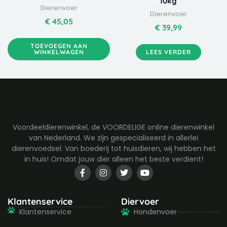
10kg
Dierenvoer
Dierenvoer
€
45,05
€
39,99
TOEVOEGEN AAN
WINKELWAGEN
LEES VERDER
Voordeeldierenwinkel, de VOORDELIGE online dierenwinkel
van Nederland. We zijn gespecialiseerd in allerlei
dierenvoedsel. Van boederij tot huisdieren, wij hebben het
in huis! Omdat jouw dier alleen het beste verdient!
F
I
T
Y
a
n
w
o
c
s
i
u
e
t
t
t
b
a
t
u
Klantenservice
Diervoer
o
g
e
b
Klantenservice
Hondenvoer
o
r
r
e
k
a