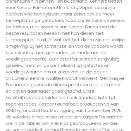
dierentuinen in binnen- en buitenland. Kenners kiezen
voor Kasper Faunafood! In de afgelopen decennia
hebben vele hobbyisten, maar zeker ook de meer
beroepsmatige gebruikers zoals dierentuinen, kwekers
en fokkers, met voeders van Kasper Faunafood de
beste resultaten bereikt met hun dieren. Het
uitgangspunt is altijd: wat eet het dier in zijn natuurlijke
omgeving. Bij het samenstellen van de voeders wordt
hier rekening mee gehouden, alsmede aan de
voedingsbehoefte. Grondstoffen worden zorgvuldig
geselecteerd en gecontroleerd op gehaltes en
voedingswaarde om er zeker van te zijn dat er
uitsluitend eerste kwaliteit wordt verwerkt. Met Kasper
Faunafood gevoerde dieren presteren net iets meer
en blijven daarnaast goed gezond. Onze
kwaliteitsvoeders leiden dan ook daad­werkelijk tot
topprestaties. Kasper Faunafood producten vrij van
GMO-grondstoffen. Met ingang van 1 december 2020
de voeders in het assortiment van Kasper Faunafood
die in de fabriek van Arie Blok geproduceerd worden
vrij van genetisch gemodificeerde grondstoffen, deze