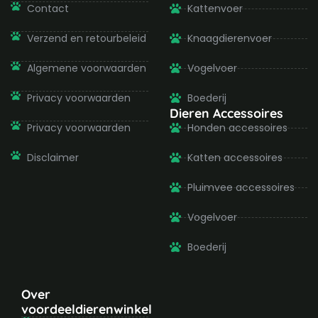
-
m
Contact
Kattenvoer
f
Verzend en retourbeleid
Knaagdierenvoer
Algemene voorwaarden
Vogelvoer
Privacy voorwaarden
Boederij
Dieren Accessoires
Privacy voorwaarden
Honden accessoires
Disclaimer
Katten accessoires
Pluimvee accessoires
Vogelvoer
Boederij
Over
voordeeldierenwinkel