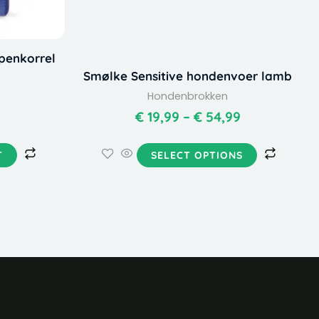
on
the
product
penkorrel
page
Smølke Sensitive hondenvoer lamb
Hondenbrokken
€
19,99
–
€
54,99
T
SELECT OPTIONS