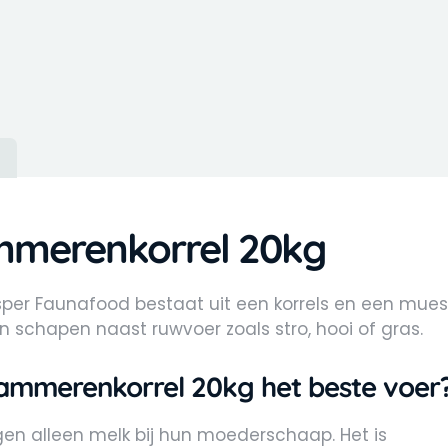
)
mmerenkorrel 20kg
per Faunafood bestaat uit een korrels en een muesl
n schapen naast ruwvoer zoals stro, hooi of gras.
ammerenkorrel 20kg het beste voer
en alleen melk bij hun moederschaap. Het is