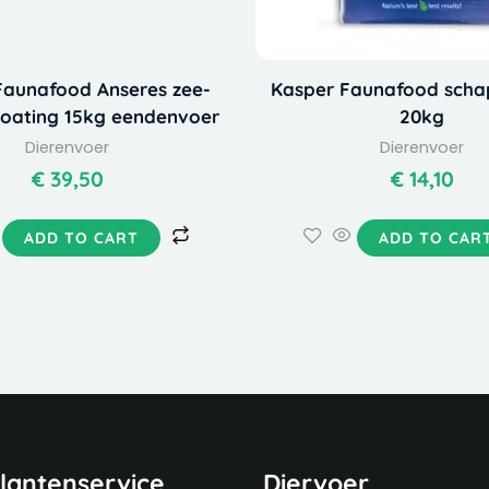
Faunafood Anseres zee-
Kasper Faunafood scha
loating 15kg eendenvoer
20kg
Dierenvoer
Dierenvoer
€
39,50
€
14,10
ADD TO CART
ADD TO CAR
lantenservice
Diervoer