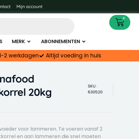
20kg
ntact
Mijn account
quantity
Cart
0
napotheek
Open Merk
Open Abonnementen
S
MERK
ABONNEMENTEN
d 1-2 werkdagen
Altijd voeding in huis
unafood
SKU :
orrel 20kg
630520
 voeder voor lammeren. Te voeren vanaf 2
kkorrel en aan lammeren die snel moeten