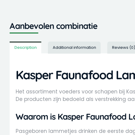
Aanbevolen combinatie
Description
Additional information
Reviews (0
Kasper Faunafood La
Het assortiment voeders voor schapen bij Kas
De producten zijn bedoeld als verstrekking aa
Waarom is Kasper Faunafood L
Pasgeboren lammetjes drinken de eerste dag