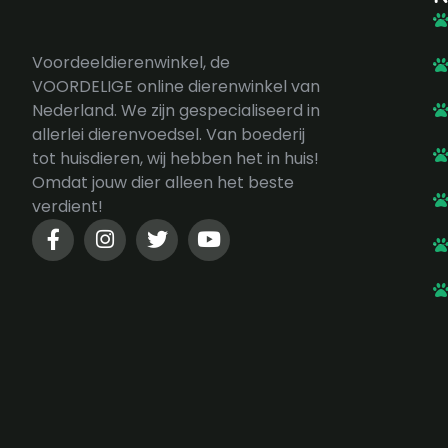
Voordeeldierenwinkel, de
VOORDELIGE online dierenwinkel van
Nederland. We zijn gespecialiseerd in
allerlei dierenvoedsel. Van boederij
tot huisdieren, wij hebben het in huis!
Omdat jouw dier alleen het beste
verdient!
F
I
T
Y
a
n
w
o
c
s
i
u
e
t
t
t
b
a
t
u
o
g
e
b
o
r
r
e
k
a
-
m
f