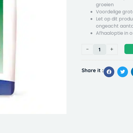
groeien
Voordelige grot
Let op dit prod
ongeacht aanta
Afhaaloptie in 
Kasper
-
+
Faunafood
Lammerenkorrel
20kg
Share it :
quantity