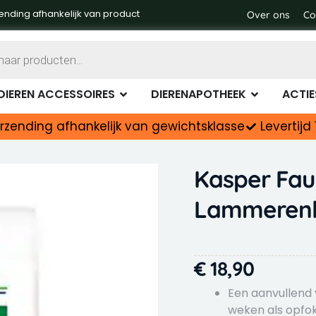
ending afhankelijk van product
Over ons
Co
Dierenvoer
Open Dieren accessoires
Open Diere
DIEREN ACCESSOIRES
DIERENAPOTHEEK
ACTIE
rzending afhankelijk van gewichtsklasse
Levertij
Kasper Fa
Lammerenk
€
18,90
Een aanvullend
weken als opfo