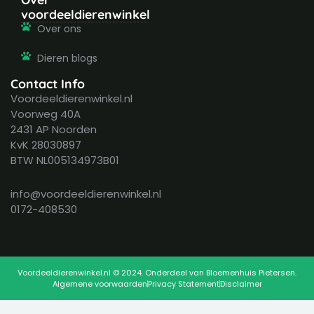
voordeeldierenwinkel
Over ons
Dieren blogs
Contact Info
Voordeeldierenwinkel.nl
Voorweg 40A
2431 AP Noorden
KvK 28030897
BTW NL005134973B01
info@voordeeldierenwinkel.nl
0172-408530
Voordeeldierenwinkel.nl © 2024. Onderdeel van Bloemenhuis Pietersen.
Algemene voorwaarden
Privacy Statement
Disclaimer