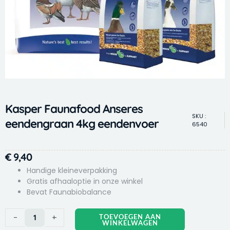
Kasper Faunafood Anseres
SKU :
eendengraan 4kg eendenvoer
6540
€
9,40
Handige kleineverpakking
Gratis afhaaloptie in onze winkel
Bevat Faunabiobalance
Kasper
-
+
TOEVOEGEN AAN
WINKELWAGEN
Faunafood