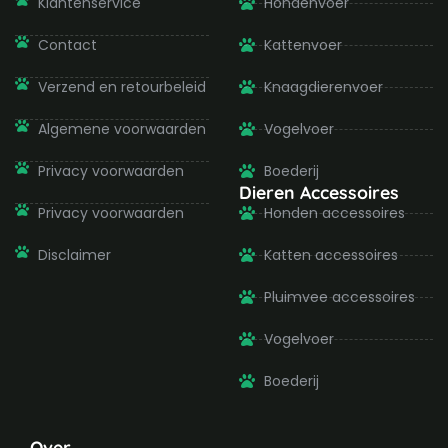
Klantenservice
Hondenvoer
o
r
r
e
k
a
-
m
Contact
Kattenvoer
f
Verzend en retourbeleid
Knaagdierenvoer
Algemene voorwaarden
Vogelvoer
Privacy voorwaarden
Boederij
Dieren Accessoires
Privacy voorwaarden
Honden accessoires
Disclaimer
Katten accessoires
Pluimvee accessoires
Vogelvoer
Boederij
Over