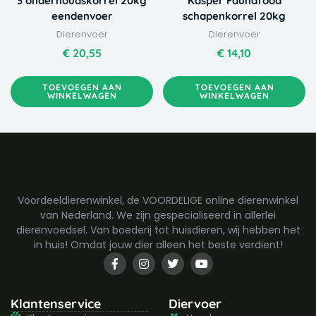
3 onderhoudskorrel 20kg
Kasper Faunafood
eendenvoer
schapenkorrel 20kg
Dierenvoer
Dierenvoer
€
20,55
€
14,10
TOEVOEGEN AAN
TOEVOEGEN AAN
WINKELWAGEN
WINKELWAGEN
Voordeeldierenwinkel, de VOORDELIGE online dierenwinkel
van Nederland. We zijn gespecialiseerd in allerlei
dierenvoedsel. Van boederij tot huisdieren, wij hebben het
in huis! Omdat jouw dier alleen het beste verdient!
F
I
T
Y
a
n
w
o
c
s
i
u
e
t
t
t
b
a
t
u
Klantenservice
Diervoer
o
g
e
b