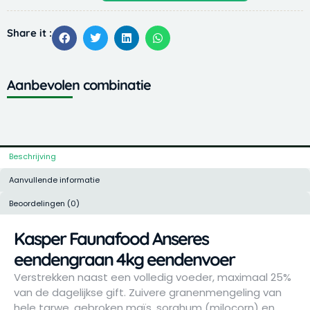
Anseres
eendengraan
Share it :
4kg
eendenvoer
aantal
Aanbevolen combinatie
Beschrijving
Aanvullende informatie
Beoordelingen (0)
Kasper Faunafood Anseres
eendengraan 4kg eendenvoer
Verstrekken naast een volledig voeder, maximaal 25%
van de dagelijkse gift. Zuivere granenmengeling van
hele tarwe, gebroken maïs, sorghum (milocorn) en