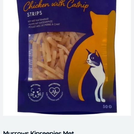
Murrows Kipreepjes Met