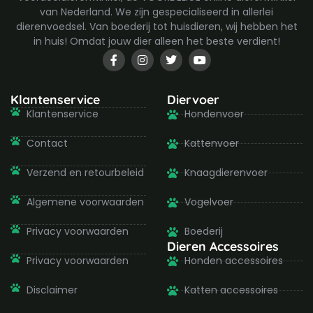
van Nederland. We zijn gespecialiseerd in allerlei
dierenvoedsel. Van boederij tot huisdieren, wij hebben het
in huis! Omdat jouw dier alleen het beste verdient!
F
I
T
Y
a
n
w
o
c
s
i
u
e
t
t
t
b
a
t
u
Klantenservice
Diervoer
o
g
e
b
Klantenservice
Hondenvoer
o
r
r
e
k
a
-
m
Contact
Kattenvoer
f
Verzend en retourbeleid
Knaagdierenvoer
Algemene voorwaarden
Vogelvoer
Privacy voorwaarden
Boederij
Dieren Accessoires
Privacy voorwaarden
Honden accessoires
Disclaimer
Katten accessoires