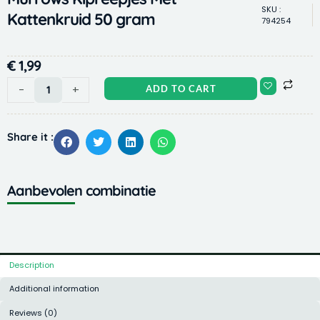
SKU :
Kattenkruid 50 gram
794254
€
1,99
Murrows
-
+
ADD TO CART
Kipreepjes
Met
Kattenkruid
Share it :
50
gram
quantity
Aanbevolen combinatie
Description
Additional information
Reviews (0)