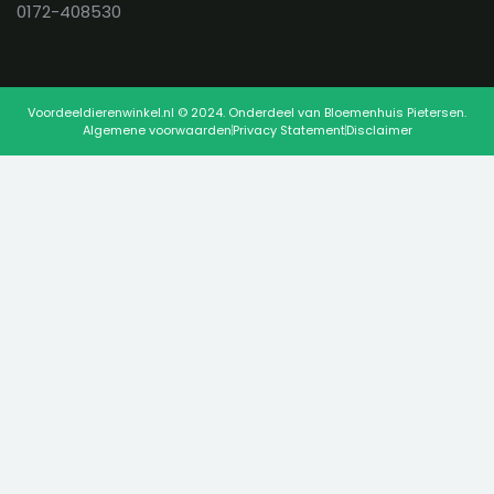
0172-408530
Voordeeldierenwinkel.nl © 2024. Onderdeel van Bloemenhuis Pietersen.
Algemene voorwaarden
Privacy Statement
Disclaimer