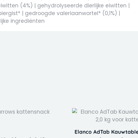
itten (4%) | gehydrolyseerde dierlijke eiwitten |
iergist* | gedroogde valeriaanwortel* (0,1%) |
ijke ingrediënten
This
product
has
Elanco AdTab Kauwtablet
multiple