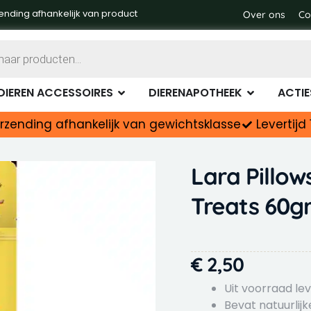
ending afhankelijk van product
Over ons
Co
Dierenvoer
Open Dieren accessoires
Open Diere
DIEREN ACCESSOIRES
DIERENAPOTHEEK
ACTIE
rzending afhankelijk van gewichtsklasse
Levertij
Lara Pillow
Treats 60g
€
2,50
Uit voorraad le
Bevat natuurlij