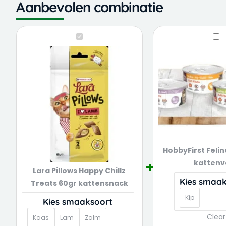
Aanbevolen combinatie
Lara
Hobby
Lara
Ho
Pillows
Feline
Pillows
Fel
Happy
soft
Happy
sof
Chillz
filets
Chillz
fil
Treats
katte
Treats
ka
60gr
quant
60gr
kattensnack
kattensnack
quantity
HobbyFirst Feline
kattenv
Lara Pillows Happy Chillz
Kies smaa
Treats 60gr kattensnack
Kip
Kies smaaksoort
Clear
Kaas
Lam
Zalm