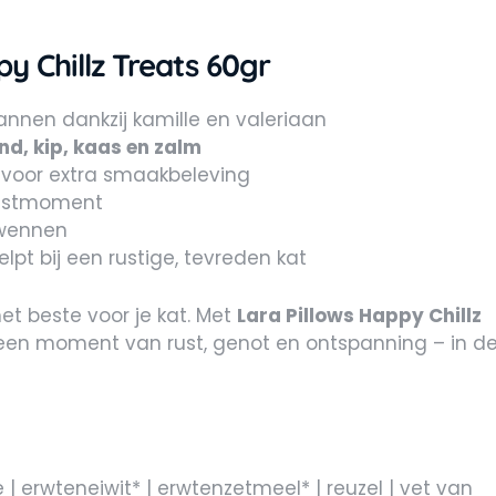
y Chillz Treats 60gr
spannen dankzij kamille en valeriaan
nd, kip, kaas en zalm
 voor extra smaakbeleving
 rustmoment
rwennen
pt bij een rustige, tevreden kat
het beste voor je kat. Met
Lara Pillows Happy Chillz
een moment van rust, genot en ontspanning – in d
 erwteneiwit* | erwtenzetmeel* | reuzel | vet van