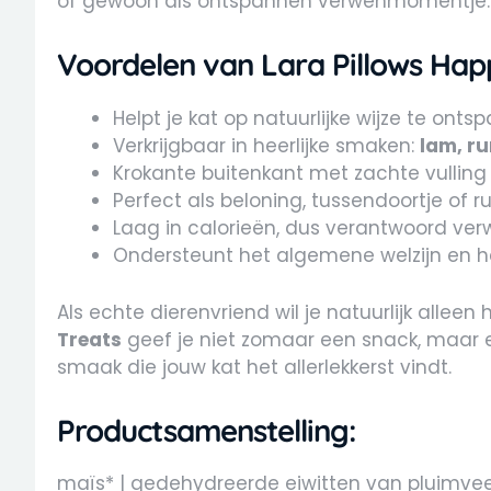
of gewoon als ontspannen verwenmomentje.
Voordelen van Lara Pillows Happ
Helpt je kat op natuurlijke wijze te ont
Verkrijgbaar in heerlijke smaken:
lam, ru
Krokante buitenkant met zachte vulling
Perfect als beloning, tussendoortje of
Laag in calorieën, dus verantwoord ve
Ondersteunt het algemene welzijn en hel
Als echte dierenvriend wil je natuurlijk alleen 
Treats
geef je niet zomaar een snack, maar 
smaak die jouw kat het allerlekkerst vindt.
Productsamenstelling:
maïs* | gedehydreerde eiwitten van pluimvee |