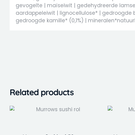
gevogelte | maïseiwit | gedehydreerde lamseiw
aardappeleiwit | lignocellulose* | gedroogde b
gedroogde kamille* (0,1%) | mineralen*natuurl
Related products
This
product
has
multiple