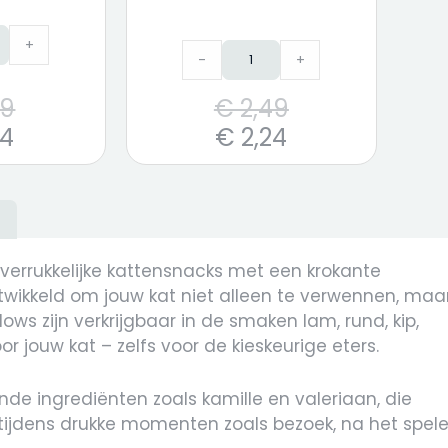
+
-
+
49
€
2,49
34
€
2,24
)
 verrukkelijke kattensnacks met een krokante
ntwikkeld om jouw kat niet alleen te verwennen, maa
ows zijn verkrijgbaar in de smaken lam, rund, kip,
or jouw kat – zelfs voor de kieskeurige eters.
ende ingrediënten zoals kamille en valeriaan, die
 tijdens drukke momenten zoals bezoek, na het spel