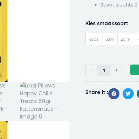
Bevat slechts 2
Lara
Kies smaaksoort
Pillows
Happy
Kaas
Lam
Zalm
Chillz
Treats
60gr
kattensnack
-
+
quantity
Share it :