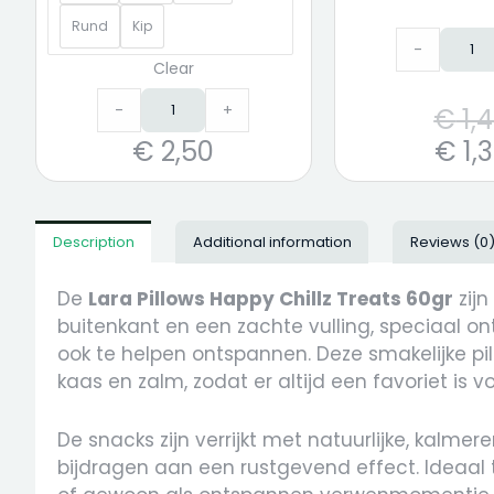
Rund
Kip
-
Clear
-
+
€
1,
€
1,
€
2,50
Description
Additional information
Reviews (0
De
Lara Pillows Happy Chillz Treats 60gr
zijn
buitenkant en een zachte vulling, speciaal o
ook te helpen ontspannen. Deze smakelijke pill
kaas en zalm, zodat er altijd een favoriet is vo
De snacks zijn verrijkt met natuurlijke, kalmer
bijdragen aan een rustgevend effect. Ideaal