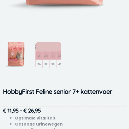
HobbyFirst Feline senior 7+ kattenvoer
Prijsklasse:
€
11,95
-
€
26,95
€ 11,95
Optimale vitaliteit
tot
Gezonde urinewegen