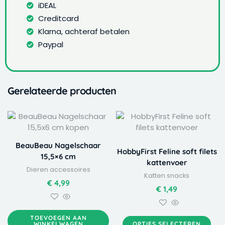
iDEAL
Creditcard
Klarna, achteraf betalen
Paypal
Gerelateerde producten
Dit
product
heeft
BeauBeau Nagelschaar
meerdere
HobbyFirst Feline soft filets
15,5×6 cm
variaties.
kattenvoer
Dieren accessoires
Deze
Katten snacks
optie
€
4,99
€
1,49
kan
gekozen
worden
TOEVOEGEN AAN
WINKELWAGEN
OPTIES SELECTEREN