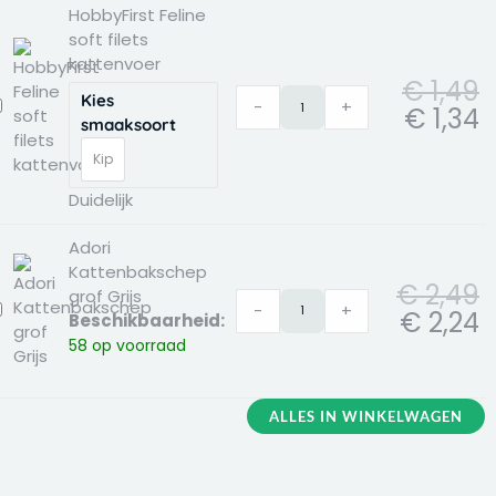
HobbyFirst Feline
soft filets
kattenvoer
€
1,49
Kies
-
+
obbyFirst
€
1,34
smaaksoort
eline
oft
Kip
ilets
Duidelijk
attenvoer
Adori
Kattenbakschep
€
2,49
grof Grijs
-
+
dori
€
2,24
Beschikbaarheid:
attenbakschep
58 op voorraad
rof
rijs
ALLES IN WINKELWAGEN