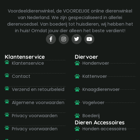
Voordeeldierenwinkel, de VOORDELIGE online dierenwinkel
van Nederland. We zijn gespecialiseerd in allerlei
dierenvoedsel. Van boederij tot huisdieren, wij hebben het
in huis! Omdat jouw dier alleen het beste verdient!
F
I
T
Y
a
n
w
o
c
s
i
u
e
t
t
t
b
a
t
u
Klantenservice
Diervoer
o
g
e
b
Klantenservice
Hondenvoer
o
r
r
e
k
a
-
m
Contact
Kattenvoer
f
Verzend en retourbeleid
Knaagdierenvoer
Algemene voorwaarden
Vogelvoer
Privacy voorwaarden
Boederij
Dieren Accessoires
Privacy voorwaarden
Honden accessoires