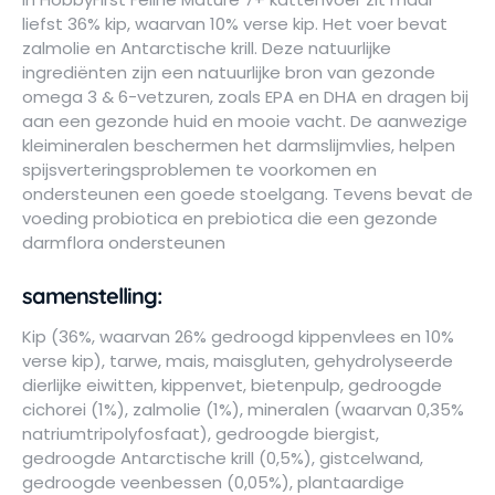
liefst 36% kip, waarvan 10% verse kip. Het voer bevat
zalmolie en Antarctische krill. Deze natuurlijke
ingrediënten zijn een natuurlijke bron van gezonde
omega 3 & 6-vetzuren, zoals EPA en DHA en dragen bij
aan een gezonde huid en mooie vacht. De aanwezige
kleimineralen beschermen het darmslijmvlies, helpen
spijsverteringsproblemen te voorkomen en
ondersteunen een goede stoelgang. Tevens bevat de
voeding probiotica en prebiotica die een gezonde
darmflora ondersteunen
samenstelling:
Kip (36%, waarvan 26% gedroogd kippenvlees en 10%
verse kip), tarwe, mais, maisgluten, gehydrolyseerde
dierlijke eiwitten, kippenvet, bietenpulp, gedroogde
cichorei (1%), zalmolie (1%), mineralen (waarvan 0,35%
natriumtripolyfosfaat), gedroogde biergist,
gedroogde Antarctische krill (0,5%), gistcelwand,
gedroogde veenbessen (0,05%), plantaardige