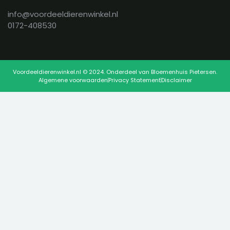
info@voordeeldierenwinkel.nl
0172-408530
Voordeeldierenwinkel.nl © 2024. Onderdeel van Bloemenhuis Pietersen.
Algemene voorwaarden
Privacy Statement
Disclaimer