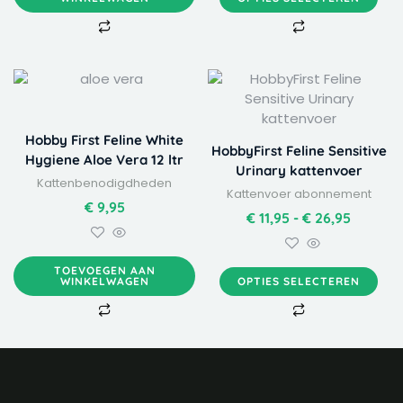
op
de
productpagina
Dit
Prijskla
product
€ 11,95
heeft
tot
meerdere
€ 26,95
Hobby First Feline White
HobbyFirst Feline Sensitive
variaties.
Hygiene Aloe Vera 12 ltr
Urinary kattenvoer
Deze
Kattenbenodigdheden
Kattenvoer abonnement
optie
€
9,95
kan
€
11,95
-
€
26,95
gekozen
worden
TOEVOEGEN AAN
op
WINKELWAGEN
OPTIES SELECTEREN
de
productpagina