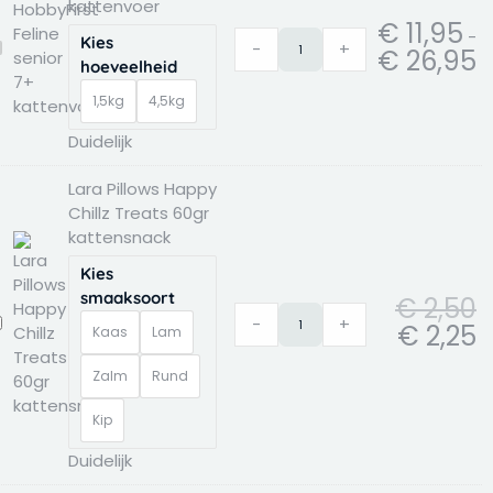
kattenvoer
€ 
€ 
€ 
€ 
€ 
€ 
€ 
7+
Chillz
filets
Grijs
€
11,95
-
kattenvoer
Treats
kattenvoer
aantal
Kies
-
+
obbyFirst
€
26,95
aantal
60gr
aantal
hoeveelheid
eline
kattensnack
enior
1,5kg
4,5kg
aantal
+
Duidelijk
attenvoer
Lara Pillows Happy
Chillz Treats 60gr
kattensnack
Kies
smaaksoort
€
2,50
-
+
ara
€
2,25
Kaas
Lam
illows
appy
Zalm
Rund
hillz
reats
Kip
0gr
Duidelijk
attensnack