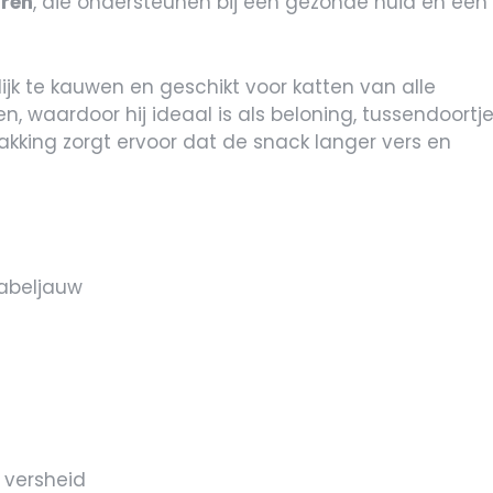
ren
, die ondersteunen bij een gezonde huid en een
jk te kauwen en geschikt voor katten van alle
en, waardoor hij ideaal is als beloning, tussendoortj
kking zorgt ervoor dat de snack langer vers en
abeljauw
 versheid