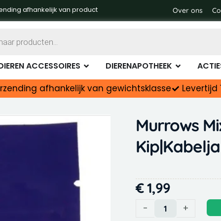
ending afhankelijk van product
Over ons
Co
Dierenvoer
Open Dieren accessoires
Open Diere
DIEREN ACCESSOIRES
DIERENAPOTHEEK
ACTIE
rzending afhankelijk van gewichtsklasse
Levertij
Murrows Mi
Kip|Kabelj
€
1,99
Murrows
-
+
Mix