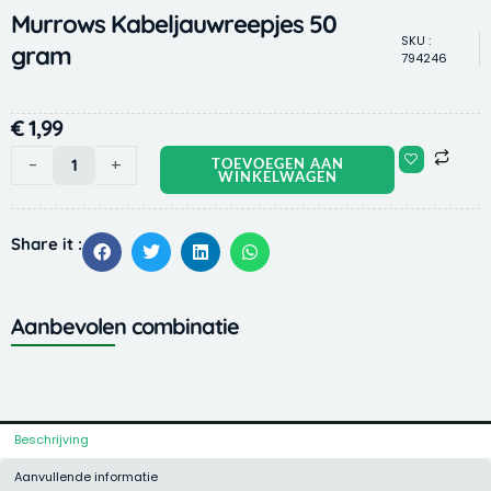
Murrows Kabeljauwreepjes 50
SKU :
gram
794246
€
1,99
Murrows
-
+
TOEVOEGEN AAN
WINKELWAGEN
Kabeljauwreepjes
50
gram
Share it :
aantal
Aanbevolen combinatie
Beschrijving
Aanvullende informatie