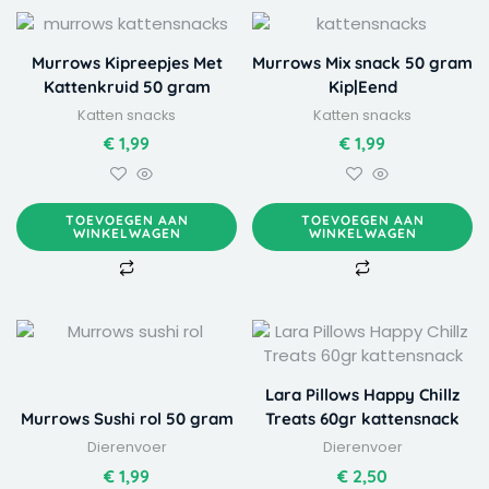
Murrows Kipreepjes Met
Murrows Mix snack 50 gram
Kattenkruid 50 gram
Kip|Eend
Katten snacks
Katten snacks
€
1,99
€
1,99
TOEVOEGEN AAN
TOEVOEGEN AAN
WINKELWAGEN
WINKELWAGEN
Dit
Dit
product
product
heeft
heeft
Lara Pillows Happy Chillz
meerdere
meerdere
Murrows Sushi rol 50 gram
Treats 60gr kattensnack
variaties.
variaties.
Dierenvoer
Dierenvoer
Deze
Deze
optie
optie
€
1,99
€
2,50