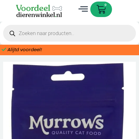
Ga
gram
Cart
0
naar
aantal
de
Dieren accessoires
inhoud
Producten
zoeken
Alijtd voordeel!