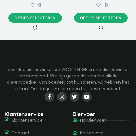
kan
kan
gekozen
gekozen
worden
worden
OPTIES SELECTEREN
OPTIES SELECTEREN
op
op
de
de
productpagina
productpagina
Voordeeldierenwinkel, de VOORDELIGE online dierenwinkel
van Nederland. We zijn gespecialiseerd in allerlei
dierenvoedsel. Van boederij tot huisdieren, wij hebben het
in huis! Omdat jouw dier alleen het beste verdient!
F
I
T
Y
a
n
w
o
c
s
i
u
e
t
t
t
b
a
t
u
Klantenservice
Diervoer
o
g
e
b
Klantenservice
Hondenvoer
o
r
r
e
k
a
-
m
Contact
Kattenvoer