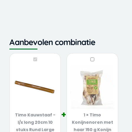
Aanbevolen combinatie
Timo
Timo
Kauwstaaf
Konijnenoren
-
met
l/x
haar
long
150
20cm
g
10
Konijn
stuks
Timo Kauwstaaf -
1
×
Timo
Rund
l/x long 20cm 10
Konijnenoren met
Large
stuks Rund Large
haar 150 g Konijn