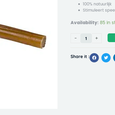
100% natuurlijk
Stimuleert spee
Availability:
85 in 
Timo
Kauwstaaf
-
-
+
l/x
long
20cm
Share it :
10
stuks
Rund
Large
quantity