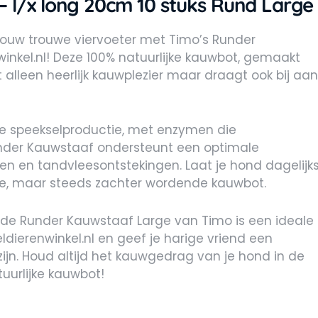
– l/x long 20cm 10 stuks Rund Large
ouw trouwe viervoeter met Timo’s Runder
winkel.nl! Deze 100% natuurlijke kauwbot, gemaakt
t alleen heerlijk kauwplezier maar draagt ook bij aan
e speekselproductie, met enzymen die
nder Kauwstaaf ondersteunt een optimale
 en tandvleesontstekingen. Laat je hond dagelijk
ge, maar steeds zachter wordende kauwbot.
, de Runder Kauwstaaf Large van Timo is een ideale
eldierenwinkel.nl en geef je harige vriend een
ijn. Houd altijd het kauwgedrag van je hond in de
uurlijke kauwbot!