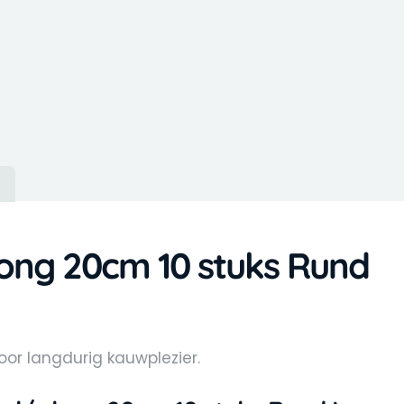
)
long 20cm 10 stuks Rund
or langdurig kauwplezier.