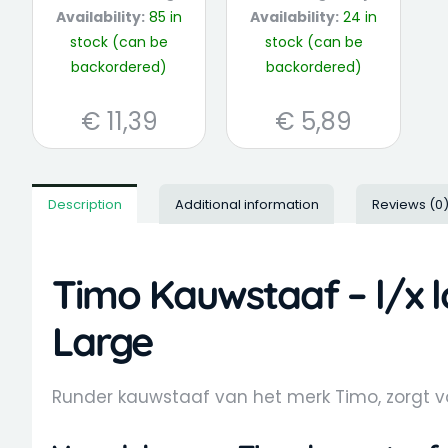
Availability:
85 in
Availability:
24 in
stock (can be
stock (can be
backordered)
backordered)
€
11,39
€
5,89
Description
Additional information
Reviews (0
Timo Kauwstaaf – l/x 
Large
Runder kauwstaaf van het merk Timo, zorgt vo