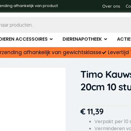
ending afhankelijk van product
Over ons
Co
Dierenvoer
Open Dieren accessoires
Open Diere
DIEREN ACCESSOIRES
DIERENAPOTHEEK
ACTIE
rzending afhankelijk van gewichtsklasse
Levertij
Timo Kauws
20cm 10 st
€
11,39
Verpakt per 10 
Verminderen va