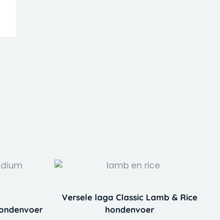
Price
t
range:
€ 15,99
Versele laga Classic Lamb & Rice
e
through
hondenvoer
hondenvoer
s.
€ 39,99