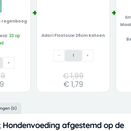
Sm
s regenboog
Maal
Adori Flostouw 26cm katoen
eid:
33 op
B
ad
-
+
+
99
€
1,99
19
€
1,79
ingen (0)
r; Hondenvoeding afgestemd op de