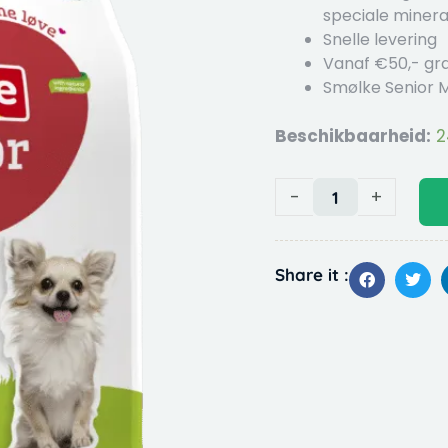
speciale miner
Snelle levering
Vanaf €50,- gra
Smølke Senior M
Beschikbaarheid:
2
Smølke
Senior
mini
-
+
hondenvoer
aantal
Share it :