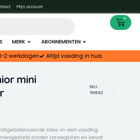
nvoer
ntact
Mijn account
Cart
0
ENAPOTHEEK
OPEN MERK
OPEN ABONNEMENTEN
S
MERK
ABONNEMENTEN
d 1-2 werkdagen
Altijd voeding in huis
ior mini
SKU :
r
761642
Uitgebalanceerde Alles-in-een voeding.
samengesteld zonder tarwegluten en bevat