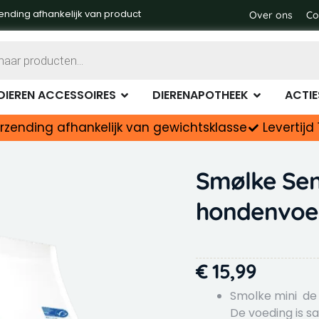
honde
ending afhankelijk van product
Over ons
Co
aantal
DIERENVOER
OPEN DIEREN ACCESSOIRES
OPEN DIER
DIEREN ACCESSOIRES
DIERENAPOTHEEK
ACTIE
rzending afhankelijk van gewichtsklasse
Levertij
Smølke Sen
hondenvoe
€
15,99
Smolke mini de 
De voeding is 