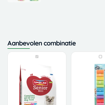
Aanbevolen combinatie
Smølke
Adori
Smølke
Ado
Senior
poepz
Senior
po
mini
rege
mini
re
hondenvoer
12st
hondenvoer
12s
aantal
aanta