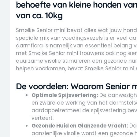
behoefte van kleine honden van
van ca. 10kg
Smølke Senior mini bevat alles wat jouw hond
speciale mix van voedingsvezels is er veel
darmflora is namelijk van essentieel belang voor
met Smølke Senior mini trouwens ook nog ee
duurzame visolie stimuleren een gezonde hui
helpen voorkomen, bevat Smølke Senior mini 
De voordelen: Waarom Senior m
Optimale Spijsvertering:
De aanwezighe
en zware de werking van het darmstelsel, 
aardappelzetmeel de spijsvertering bev
verteert.
Gezonde Huid en Glanzende Vracht:
Da
aanzienlijke visolie wordt een gezonde h