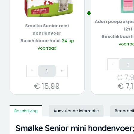
Adori poepzakje
Smølke Senior mini
12st
hondenvoer
Beschikbaarh
Beschikbaarheid:
24 op
voorra
voorraad
-
-
+
€
7,
€
15,99
€
7,
Beschrijving
Aanvullende informatie
Beoordel
Smølke Senior mini hondenvoe