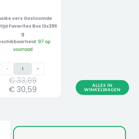
olke vers Gestoomde
tijd Favørites Box 12x395
g
eschikbaarheid:
97 op
voorraad
-
+
€
33,99
ALLES IN
€
30,59
WINKELWAGEN