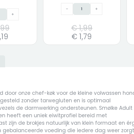
-
+
+
,99
€
1,99
,19
€
1,79
)
id door onze chef-køk voor de kleine volwassen hon
ngesteld zonder tarwegluten en is optimaal
svezels de darmwerking ondersteunen. Smølke Adult
en heeft een uniek eiwitprofiel bereid met
st zijn de brokjes natuurlijk van klein formaat en ér
en gebalanceerde voeding die iedere dag weer zorg