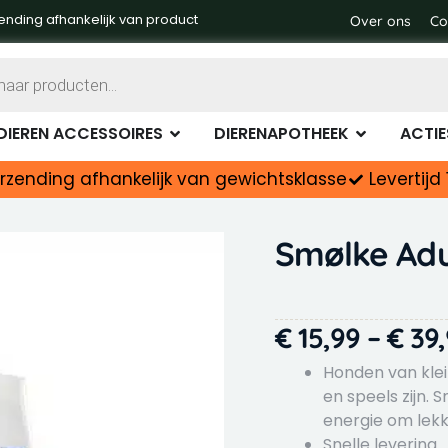
ending afhankelijk van product
Over ons
Co
Dierenvoer
Open Dieren accessoires
Open Diere
DIEREN ACCESSOIRES
DIERENAPOTHEEK
ACTIE
rzending afhankelijk van gewichtsklasse
Levertij
Smølke Adu
€
15,99
–
€
39,
Honden van kle
en speels zijn.
energie om lekk
Snelle levering