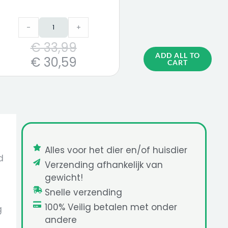
-
+
€
33,99
ADD ALL TO
€
30,59
CART
Alles voor het dier en/of huisdier
d
Verzending afhankelijk van
gewicht!
Snelle verzending
100% Veilig betalen met onder
g
andere
t