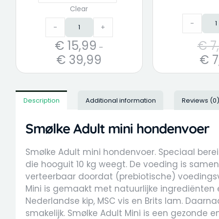
Clear
-
-
+
€
15,99
€
7
–
€
39,99
€
7
Description
Additional information
Reviews (0
Smølke Adult mini hondenvoer
Smølke Adult mini hondenvoer. Speciaal bere
die hooguit 10 kg weegt. De voeding is same
verteerbaar doordat (prebiotische) voeding
Mini is gemaakt met natuurlijke ingrediënten 
Nederlandse kip, MSC vis en Brits lam. Daarnaa
smakelijk. Smølke Adult Mini is een gezonde 