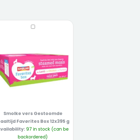
Smolke
Original
Current
Smolke
vers
price
price
vers
Gestoomde
was:
is:
Gestoomde
Maaltijd
€ 33,99.
€ 30,59.
Maaltijd
Favørites
Favørites
Box
Box
12x395
12x395
g
g
quantity
Smolke vers Gestoomde
aaltijd Favørites Box 12x395 g
vailability:
97 in stock (can be
backordered)