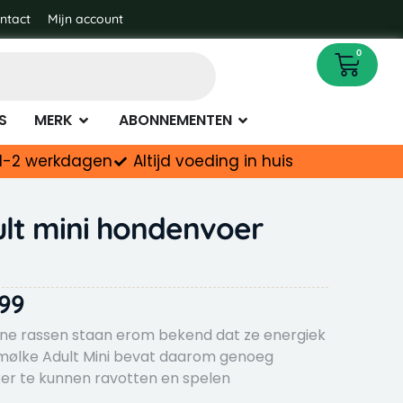
through
ntact
Mijn account
€ 39,99
Cart
0
napotheek
Open Merk
Open Abonnementen
S
MERK
ABONNEMENTEN
d 1-2 werkdagen
Altijd voeding in huis
lt mini hondenvoer
Price
99
range:
ine rassen staan erom bekend dat ze energiek
 Smølke Adult Mini bevat daarom genoeg
€ 15,99
er te kunnen ravotten en spelen
through