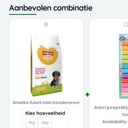
Aanbevolen combinatie
Smølke
Price
Ador
Smølke
A
Adult
range:
poe
Adult
p
mini
€ 15,99
reg
mini
r
hondenvoer
through
12st
hondenvoer
1
quantity
€ 39,99
quan
Smølke Adult mini hondenvoer
Adori poepzak
Kies hoeveelheid
12
Availability:
3kg
12kg