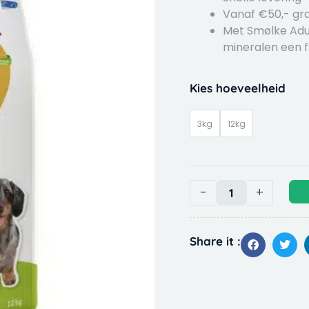
Vanaf €50,- gra
Met Smølke Adult
mineralen een f
Smølke
Kies hoeveelheid
Adult
mini
3kg
12kg
hondenvoer
quantity
-
+
Share it :