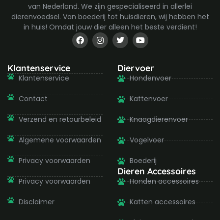
van Nederland. We zijn gespecialiseerd in allerlei
dierenvoedsel. Van boederij tot huisdieren, wij hebben het
in huis! Omdat jouw dier alleen het beste verdient!
F
I
T
Y
a
n
w
o
c
s
i
u
e
t
t
t
b
a
t
u
Klantenservice
Diervoer
o
g
e
b
Klantenservice
Hondenvoer
o
r
r
e
k
a
-
m
Contact
Kattenvoer
f
Verzend en retourbeleid
Knaagdierenvoer
Algemene voorwaarden
Vogelvoer
Privacy voorwaarden
Boederij
Dieren Accessoires
Privacy voorwaarden
Honden accessoires
Disclaimer
Katten accessoires