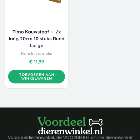
Timo Kauwstaaf – l/x
long 20cm 10 stuks Rund
Large
Honden snacks
€
11,39
TOEVOEGEN AAN
WINKELWAGEN
Voordeeldierenwinkel, de VOORDELIGE online dierenwinkel