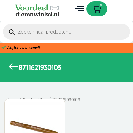
Ga
Cart
0
naar
de
Dieren accessoires
inhoud
Producten
zoeken
Alijtd voordeel!
8711621930103
Home
/ Product Ean / 8711621930103