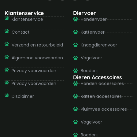
c
s
i
u
e
t
t
t
b
a
t
u
Klantenservice
Diervoer
o
g
e
b
Klantenservice
Hondenvoer
o
r
r
e
k
a
-
m
Contact
Kattenvoer
f
Verzend en retourbeleid
Knaagdierenvoer
Algemene voorwaarden
Vogelvoer
Privacy voorwaarden
Boederij
Dieren Accessoires
Privacy voorwaarden
Honden accessoires
Disclaimer
Katten accessoires
Pluimvee accessoires
Vogelvoer
Boederij