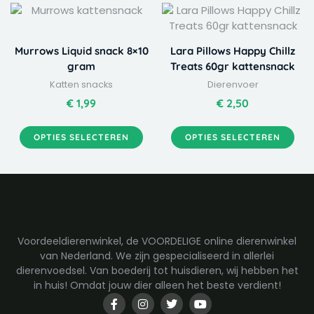
Dit
Dit
product
product
heeft
heeft
Murrows Liquid snack 8×10
Lara Pillows Happy Chillz
meerdere
meerdere
gram
Treats 60gr kattensnack
variaties.
variaties.
Katten snacks
Dierenvoer
Deze
Deze
optie
optie
€
1,99
€
2,50
kan
kan
gekozen
gekozen
OPTIES SELECTEREN
OPTIES SELECTEREN
worden
worden
op
op
de
de
productpagina
productpagina
Voordeeldierenwinkel, de VOORDELIGE online dierenwinkel
van Nederland. We zijn gespecialiseerd in allerlei
dierenvoedsel. Van boederij tot huisdieren, wij hebben het
in huis! Omdat jouw dier alleen het beste verdient!
F
I
T
Y
a
n
w
o