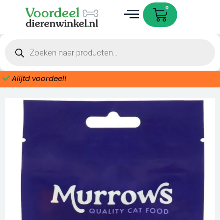
Ga
gram
Cart
0
naar
Kip
de
aantal
Dieren accessoires
inhoud
Producten
zoeken
Alijtd voordeel!