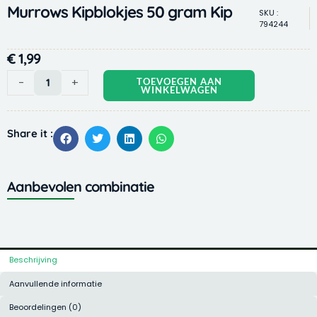
Murrows Kipblokjes 50 gram Kip
SKU :
794244
€
1,99
Murrows
-
+
TOEVOEGEN AAN
WINKELWAGEN
Kipblokjes
50
gram
Share it :
Kip
aantal
Aanbevolen combinatie
Beschrijving
Aanvullende informatie
Beoordelingen (0)