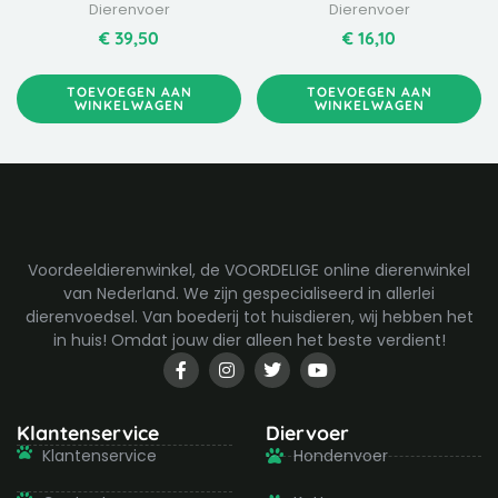
Dierenvoer
Dierenvoer
€
39,50
€
16,10
TOEVOEGEN AAN
TOEVOEGEN AAN
WINKELWAGEN
WINKELWAGEN
Voordeeldierenwinkel, de VOORDELIGE online dierenwinkel
van Nederland. We zijn gespecialiseerd in allerlei
dierenvoedsel. Van boederij tot huisdieren, wij hebben het
in huis! Omdat jouw dier alleen het beste verdient!
F
I
T
Y
a
n
w
o
c
s
i
u
e
t
t
t
b
a
t
u
Klantenservice
Diervoer
o
g
e
b
Klantenservice
Hondenvoer
o
r
r
e
k
a