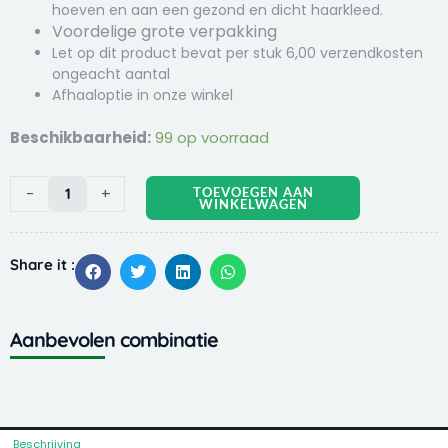
hoeven en aan een gezond en dicht haarkleed.
Voordelige grote verpakking
Let op dit product bevat per stuk 6,00 verzendkosten
ongeacht aantal
Afhaaloptie in onze winkel
Kasper
Beschikbaarheid:
99 op voorraad
Faunafood
Alpacakorrel
-
+
TOEVOEGEN AAN
20kg
WINKELWAGEN
aantal
Share it :
Aanbevolen combinatie
Beschrijving