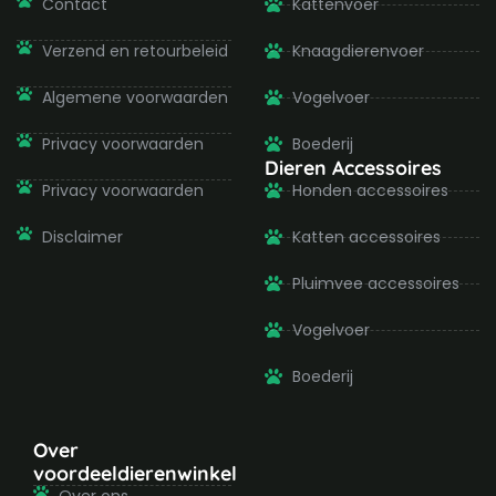
-
m
Contact
Kattenvoer
f
Verzend en retourbeleid
Knaagdierenvoer
Algemene voorwaarden
Vogelvoer
Privacy voorwaarden
Boederij
Dieren Accessoires
Privacy voorwaarden
Honden accessoires
Disclaimer
Katten accessoires
Pluimvee accessoires
Vogelvoer
Boederij
Over
voordeeldierenwinkel
Over ons