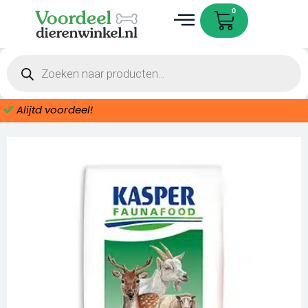
Ga
20kg
Cart
0
naar
aantal
de
inhoud
Producten
zoeken
Alijtd voordeel!