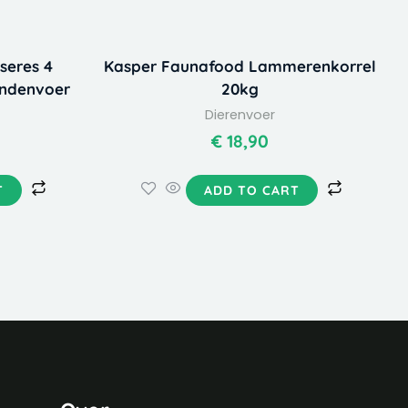
seres 4
Kasper Faunafood Lammerenkorrel
endenvoer
20kg
Dierenvoer
€
18,90
T
ADD TO CART