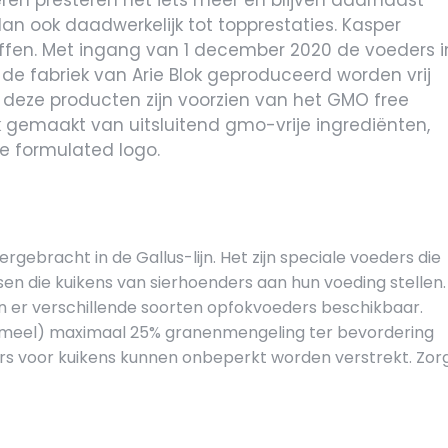
ren presteren net iets meer en blijven daarnaast
n ook daad­werkelijk tot topprestaties. Kasper
fen. Met ingang van 1 december 2020 de voeders i
de fabriek van Arie Blok geproduceerd worden vrij
deze producten zijn voorzien van het GMO free
k gemaakt van uitsluitend gmo-vrije ingrediënten,
e formulated logo.
ebracht in de Gallus-lijn. Het zijn speciale voeders die
sen die kuikens van sierhoenders aan hun voeding stellen.
n er verschillende soorten opfokvoeders beschikbaar.
of meel) maximaal 25% granenmengeling ter bevordering
ers voor kuikens kunnen onbeperkt worden verstrekt.
Zor