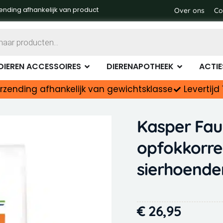
ending afhankelijk van product
Over ons
Co
Dierenvoer
Open Dieren accessoires
Open Diere
DIEREN ACCESSOIRES
DIERENAPOTHEEK
ACTIE
rzending afhankelijk van gewichtsklasse
Levertij
Kasper Fau
opfokkorre
sierhoende
€
26,95