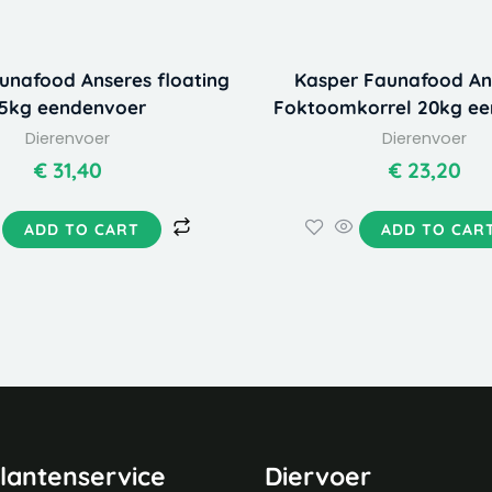
unafood Anseres floating
Kasper Faunafood An
5kg eendenvoer
Foktoomkorrel 20kg e
Dierenvoer
Dierenvoer
€
31,40
€
23,20
ADD TO CART
ADD TO CAR
lantenservice
Diervoer