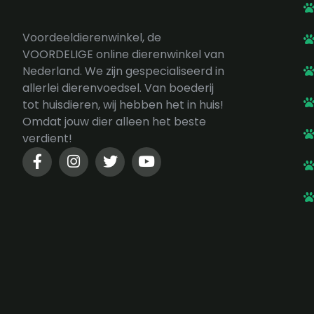
Voordeeldierenwinkel, de
VOORDELIGE online dierenwinkel van
Nederland. We zijn gespecialiseerd in
allerlei dierenvoedsel. Van boederij
tot huisdieren, wij hebben het in huis!
Omdat jouw dier alleen het beste
verdient!
F
I
T
Y
a
n
w
o
c
s
i
u
e
t
t
t
b
a
t
u
o
g
e
b
o
r
r
e
k
a
-
m
f