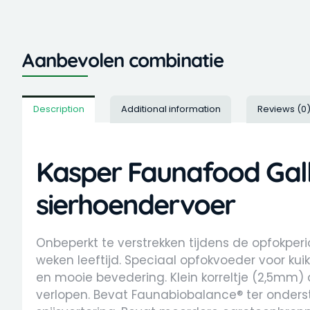
Aanbevolen combinatie
Description
Additional information
Reviews (0
Kasper Faunafood Gall
sierhoendervoer
Onbeperkt te verstrekken tijdens de opfokperi
weken leeftijd. Speciaal opfokvoeder voor ku
en mooie bevedering. Klein korreltje (2,5mm
verlopen. Bevat Faunabiobalance® ter onde