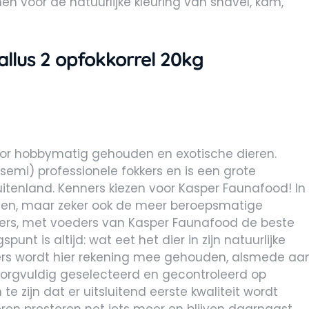
n voor de natuurlijke kleuring van snavel, kam,
llus 2 opfokkorrel 20kg
oor hobbymatig gehouden en exotische dieren.
(semi) professionele fokkers en is een grote
uitenland. Kenners kiezen voor Kasper Faunafood! In
ten, maar zeker ook de meer beroepsmatige
kkers, met voeders van Kasper Faunafood de beste
unt is altijd: wat eet het dier in zijn natuurlijke
ers wordt hier rekening mee gehouden, alsmede aa
orgvuldig geselecteerd en gecontroleerd op
 zijn dat er uitsluitend eerste kwaliteit wordt