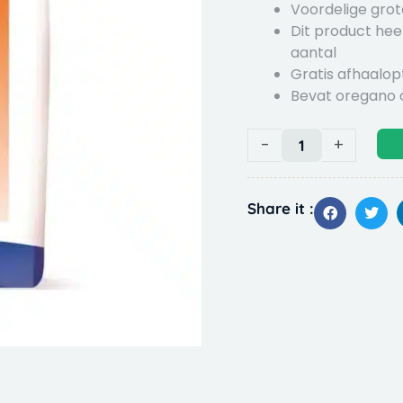
Voordelige grot
Dit product hee
aantal
Gratis afhaalopt
Bevat oregano o
Kasper
-
+
Faunafood
Gallus
2
Share it :
opfokkorrel
20kg
sierhoendervoer
quantity