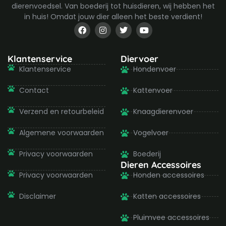
dierenvoedsel. Van boederij tot huisdieren, wij hebben het
in huis! Omdat jouw dier alleen het beste verdient!
F
I
T
Y
a
n
w
o
c
s
i
u
e
t
t
t
b
a
t
u
Klantenservice
Diervoer
o
g
e
b
Klantenservice
Hondenvoer
o
r
r
e
k
a
-
m
Contact
Kattenvoer
f
Verzend en retourbeleid
Knaagdierenvoer
Algemene voorwaarden
Vogelvoer
Privacy voorwaarden
Boederij
Dieren Accessoires
Privacy voorwaarden
Honden accessoires
Disclaimer
Katten accessoires
Pluimvee accessoires