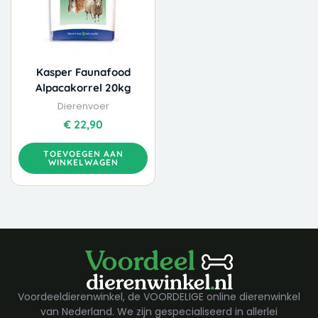
Kasper Faunafood
Alpacakorrel 20kg
Dierenvoer
€
22,90
TOEVOEGEN AAN
WINKELWAGEN
Voordeeldierenwinkel, de VOORDELIGE online dierenwinkel
van Nederland. We zijn gespecialiseerd in allerlei