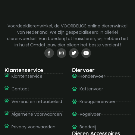
Voordeeldierenwinkel, de VOORDELIGE online dierenwinkel
van Nederland. We zijn gespecialiseerd in allerlei
dierenvoedsel. Van boederij tot huisdieren, wij hebben het
in huis! Omdat jouw dier alleen het beste verdient!
F
I
T
Y
a
n
w
o
c
s
i
u
e
t
t
t
b
a
t
u
Klantenservice
Diervoer
o
g
e
b
Klantenservice
Hondenvoer
o
r
r
e
k
a
-
m
Contact
Kattenvoer
f
Verzend en retourbeleid
Knaagdierenvoer
Algemene voorwaarden
Vogelvoer
Privacy voorwaarden
Boederij
Dieren Accessoires