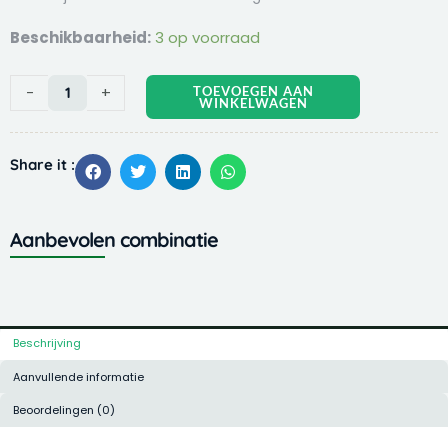
BeauBeau
Beschikbaarheid:
3 op voorraad
Dubbelzijdige
borstel
-
+
TOEVOEGEN AAN
bamboo
WINKELWAGEN
Small
19x5.2x3cm
Share it :
aantal
Aanbevolen combinatie
Beschrijving
Aanvullende informatie
Beoordelingen (0)