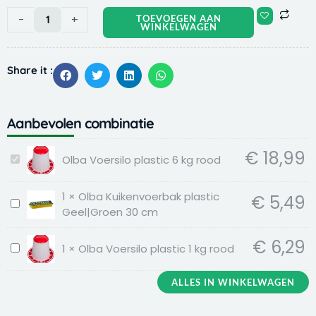
Olba
-
+
TOEVOEGEN AAN
WINKELWAGEN
Voersilo
plastic
6
Share it :
kg
rood
aantal
Aanbevolen combinatie
€
18,99
Olba Voersilo plastic 6 kg rood
Olba
Voersilo
plastic
1
×
Olba Kuikenvoerbak plastic
€
5,49
Olba
6
Geel|Groen 30 cm
Kuikenvoerbak
kg
plastic
rood
€
6,29
1
×
Olba Voersilo plastic 1 kg rood
Olba
Geel|Groen
Voersilo
30
plastic
cm
ALLES IN WINKELWAGEN
1
kg