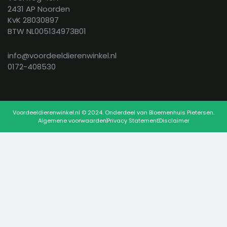
2431 AP Noorden
KvK 28030897
BTW NL005134973B01
info@voordeeldierenwinkel.nl
0172-408530
Voordeeldierenwinkel.nl © 2024. Onderdeel van Bloemenhuis Pietersen.
Algemene voorwaarden
Privacy Statement
Disclaimer