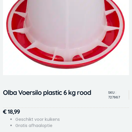
Olba Voersilo plastic 6 kg rood
SKU :
727967
€
18,99
Geschikt voor kuikens
Gratis afhaaloptie