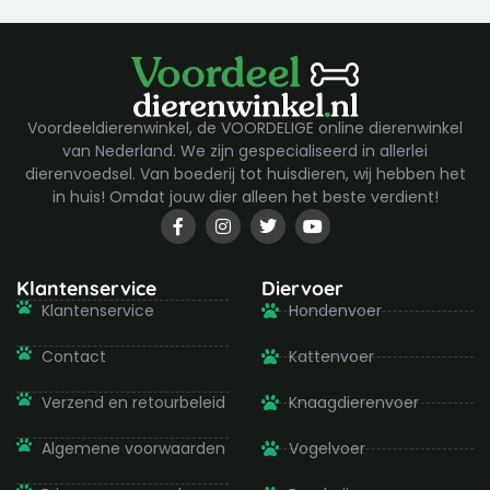
Voordeeldierenwinkel, de VOORDELIGE online dierenwinkel
van Nederland. We zijn gespecialiseerd in allerlei
dierenvoedsel. Van boederij tot huisdieren, wij hebben het
in huis! Omdat jouw dier alleen het beste verdient!
F
I
T
Y
a
n
w
o
c
s
i
u
e
t
t
t
b
a
t
u
Klantenservice
Diervoer
o
g
e
b
Klantenservice
Hondenvoer
o
r
r
e
k
a
-
m
Contact
Kattenvoer
f
Verzend en retourbeleid
Knaagdierenvoer
Algemene voorwaarden
Vogelvoer