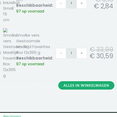
-
+
imo
€
2,84
Beschikbaarheid:
und
97 op voorraad
auwbot
mall
5
m
Smolke vers
Gestoomde
Maaltijd Favørites
€
33,99
Box 12x395 g
-
+
molke
€
30,59
Beschikbaarheid:
ers
97 op voorraad
estoomde
aaltijd
avørites
ox
ALLES IN WINKELWAGEN
2x395
Beschrijving