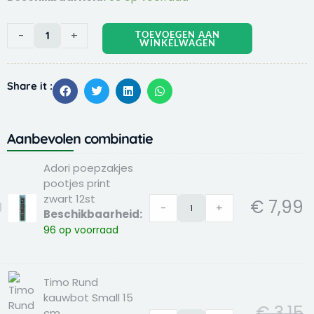
poepzakjes
pootjes
-
+
TOEVOEGEN AAN
print
WINKELWAGEN
zwart
12st
Share it :
aantal
Aanbevolen combinatie
Oorspronkelijk
Oo
Hu
Hu
Adori
Timo
Smolke
Adori poepzakjes
prijs
pr
pr
pr
poepzakjes
Rund
vers
pootjes print
was:
w
is:
is:
pootjes
kauwbot
Gestoomde
zwart 12st
€
7,99
€ 33,99.
€ 
€ 
€ 
print
Small
Maaltijd
-
+
dori
Beschikbaarheid:
zwart
15
Favørites
oepzakjes
96 op voorraad
12st
cm
Box
ootjes
aantal
aantal
12x395
rint
g
wart
Timo Rund
aantal
2st
kauwbot Small 15
€
3,15
cm