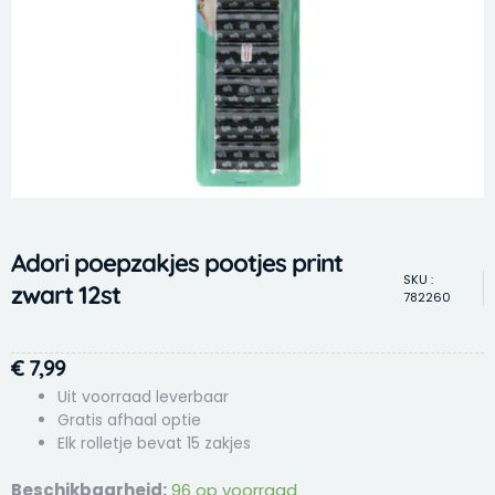
Adori poepzakjes pootjes print
SKU :
zwart 12st
782260
€
7,99
Uit voorraad leverbaar
Gratis afhaal optie
Elk rolletje bevat 15 zakjes
Adori
Beschikbaarheid:
96 op voorraad