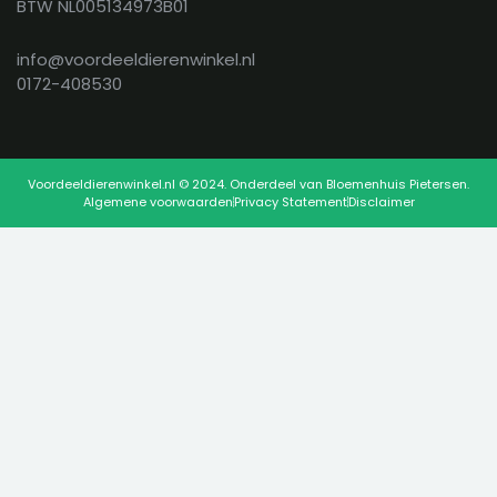
BTW NL005134973B01
info@voordeeldierenwinkel.nl
0172-408530
Voordeeldierenwinkel.nl © 2024. Onderdeel van Bloemenhuis Pietersen.
Algemene voorwaarden
Privacy Statement
Disclaimer