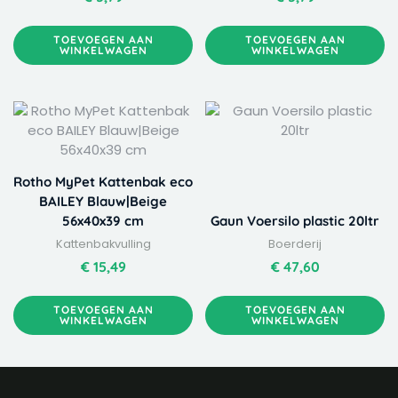
TOEVOEGEN AAN
TOEVOEGEN AAN
WINKELWAGEN
WINKELWAGEN
Rotho MyPet Kattenbak eco
BAILEY Blauw|Beige
56x40x39 cm
Gaun Voersilo plastic 20ltr
Kattenbakvulling
Boerderij
€
15,49
€
47,60
TOEVOEGEN AAN
TOEVOEGEN AAN
WINKELWAGEN
WINKELWAGEN