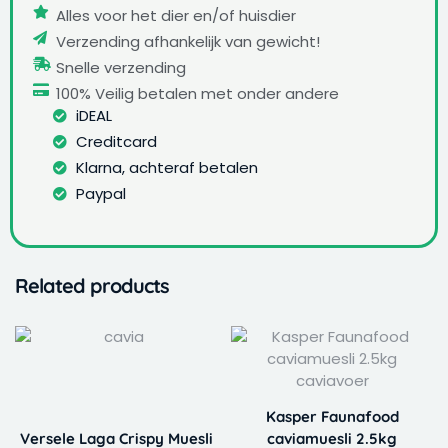
Alles voor het dier en/of huisdier
Verzending afhankelijk van gewicht!
Snelle verzending
100% Veilig betalen met onder andere
iDEAL
Creditcard
Klarna, achteraf betalen
Paypal
Related products
This
Price
product
range:
has
€ 6,99
multiple
through
Kasper Faunafood
variants.
€ 36,99
Versele Laga Crispy Muesli
caviamuesli 2.5kg
The