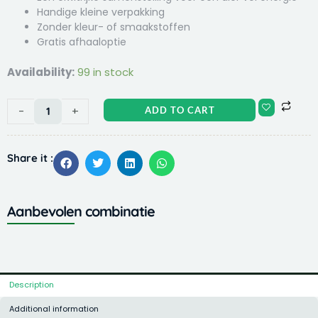
Handige kleine verpakking
Zonder kleur- of smaakstoffen
Gratis afhaaloptie
Versele
Availability:
99 in stock
laga
Menu
-
+
ADD TO CART
Nature
Squirrels'
Delight
Share it :
600
g
eekhoornvoer
Aanbevolen combinatie
quantity
Description
Additional information