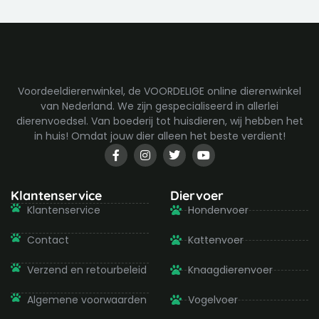
Voordeeldierenwinkel, de VOORDELIGE online dierenwinkel
van Nederland. We zijn gespecialiseerd in allerlei
dierenvoedsel. Van boederij tot huisdieren, wij hebben het
in huis! Omdat jouw dier alleen het beste verdient!
F
I
T
Y
a
n
w
o
c
s
i
u
e
t
t
t
b
a
t
u
Klantenservice
Diervoer
o
g
e
b
Klantenservice
Hondenvoer
o
r
r
e
k
a
-
m
Contact
Kattenvoer
f
Verzend en retourbeleid
Knaagdierenvoer
Algemene voorwaarden
Vogelvoer