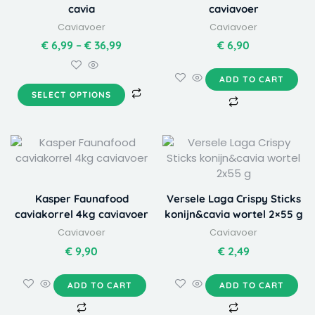
cavia
caviavoer
options
Caviavoer
Caviavoer
may
be
€
6,99
–
€
36,99
€
6,90
chosen
on
ADD TO CART
the
SELECT OPTIONS
product
page
Kasper Faunafood
Versele Laga Crispy Sticks
caviakorrel 4kg caviavoer
konijn&cavia wortel 2×55 g
Caviavoer
Caviavoer
€
9,90
€
2,49
ADD TO CART
ADD TO CART