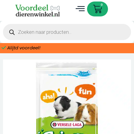
Ga
Cart
0
naar
de
Dieren accessoires
inhoud
Producten
zoeken
Alijtd voordeel!