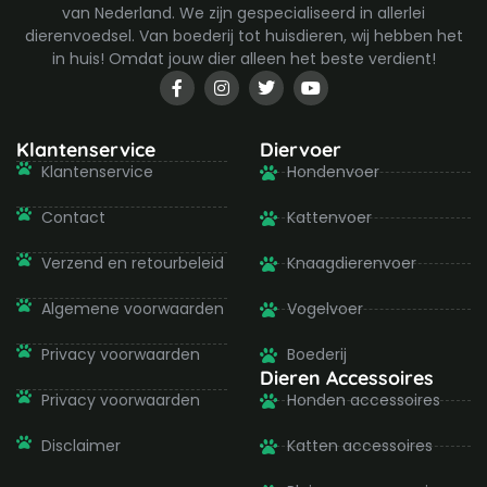
van Nederland. We zijn gespecialiseerd in allerlei
dierenvoedsel. Van boederij tot huisdieren, wij hebben het
in huis! Omdat jouw dier alleen het beste verdient!
F
I
T
Y
a
n
w
o
c
s
i
u
e
t
t
t
b
a
t
u
Klantenservice
Diervoer
o
g
e
b
Klantenservice
Hondenvoer
o
r
r
e
k
a
-
m
Contact
Kattenvoer
f
Verzend en retourbeleid
Knaagdierenvoer
Algemene voorwaarden
Vogelvoer
Privacy voorwaarden
Boederij
Dieren Accessoires
Privacy voorwaarden
Honden accessoires
Disclaimer
Katten accessoires