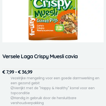
Versele Laga Crispy Muesli cavia
Prijsklasse:
€
7,99
-
€
36,99
€ 7,99
Vezelrijke mengeling voor een goede darmwerking en
tot
een gezond gebit
Verrijkt met de "Happy & Healthy" korrel voor een
€ 36,99
topconditie
Handig in gebruik door de hersluitbare
vershoudverpakking