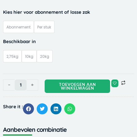
Versele
Kies hier voor abonnement of losse zak
Laga
Crispy
Abonnement
Per stuk
Muesli
cavia
Beschikbaar in
aantal
2,75kg
10kg
20kg
-
+
TOEVOEGEN AAN
WINKELWAGEN
Share it :
Aanbevolen combinatie