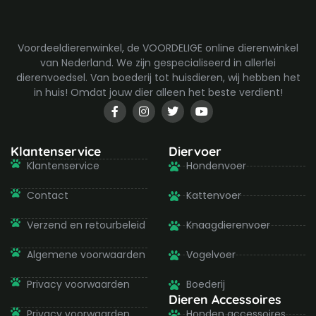
Voordeeldierenwinkel, de VOORDELIGE online dierenwinkel
van Nederland. We zijn gespecialiseerd in allerlei
dierenvoedsel. Van boederij tot huisdieren, wij hebben het
in huis! Omdat jouw dier alleen het beste verdient!
F
I
T
Y
a
n
w
o
c
s
i
u
e
t
t
t
b
a
t
u
Klantenservice
Diervoer
o
g
e
b
Klantenservice
Hondenvoer
o
r
r
e
k
a
-
m
Contact
Kattenvoer
f
Verzend en retourbeleid
Knaagdierenvoer
Algemene voorwaarden
Vogelvoer
Privacy voorwaarden
Boederij
Dieren Accessoires
Privacy voorwaarden
Honden accessoires