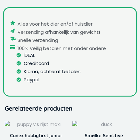
Alles voor het dier en/of huisdier
Verzending afhankelijk van gewicht!
Snelle verzending
100% Veilig betalen met onder andere
iDEAL
Creditcard
Klarna, achteraf betalen
Paypal
Gerelateerde producten
Dit
Dit
Prijsklasse:
Prijskla
product
product
€ 17,99
€ 19,99
Canex hobbyfirst junior
Smølke Sensitive
heeft
heeft
tot
tot