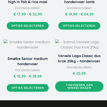
high in fish & rice maxi
hondenvoer lamb
meerdere
meerdere
€ 52,99
€ 54,99
Hondenbrokken
Hondenbrokken
variaties.
variaties.
Deze
Deze
€
17,99
-
€
52,99
€
19,99
-
€
54,99
optie
optie
kan
kan
OPTIES SELECTEREN
OPTIES SELECTEREN
gekozen
gekozen
worden
worden
op
op
Dit
Prijsklasse:
de
de
product
€ 15,99
productpagina
productpagina
heeft
tot
Versele Laga Classic duo
meerdere
€ 39,99
Smølke Senior medium
krok 20kg – hondenvoer
variaties.
hondenvoer
Hondenbrokken
Deze
Hondenbrokken
optie
€
25,99
€
15,99
-
€
39,99
kan
gekozen
TOEVOEGEN AAN
OPTIES SELECTEREN
WINKELWAGEN
worden
op
de
productpagina