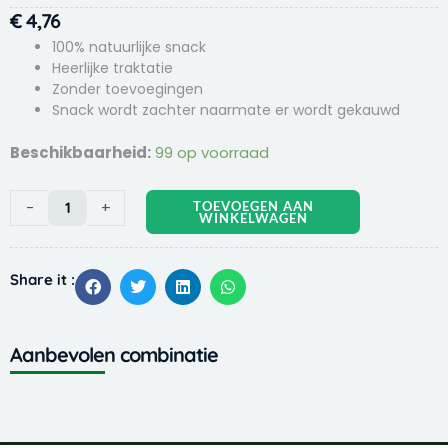
€
4,76
100% natuurlijke snack
Heerlijke traktatie
Zonder toevoegingen
Snack wordt zachter naarmate er wordt gekauwd
Timo
Beschikbaarheid:
99 op voorraad
Strips
100
-
+
TOEVOEGEN AAN
gr
WINKELWAGEN
Konijn
aantal
Share it :
Aanbevolen combinatie