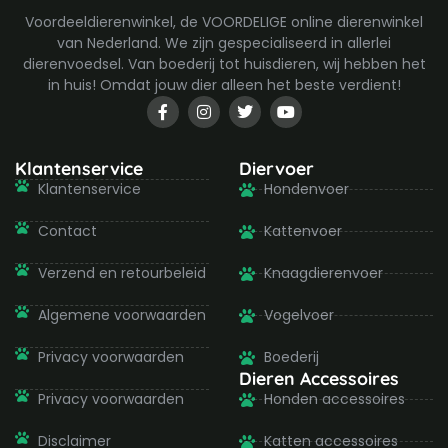
Voordeeldierenwinkel, de VOORDELIGE online dierenwinkel
van Nederland. We zijn gespecialiseerd in allerlei
dierenvoedsel. Van boederij tot huisdieren, wij hebben het
in huis! Omdat jouw dier alleen het beste verdient!
F
I
T
Y
a
n
w
o
c
s
i
u
e
t
t
t
b
a
t
u
Klantenservice
Diervoer
o
g
e
b
Klantenservice
Hondenvoer
o
r
r
e
k
a
-
m
Contact
Kattenvoer
f
Verzend en retourbeleid
Knaagdierenvoer
Algemene voorwaarden
Vogelvoer
Privacy voorwaarden
Boederij
Dieren Accessoires
Privacy voorwaarden
Honden accessoires
Disclaimer
Katten accessoires