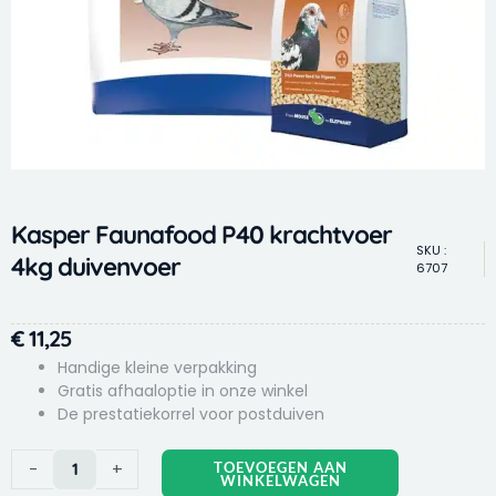
Kasper Faunafood P40 krachtvoer
SKU :
4kg duivenvoer
6707
€
11,25
Handige kleine verpakking
Gratis afhaaloptie in onze winkel
De prestatiekorrel voor postduiven
Kasper
-
+
TOEVOEGEN AAN
WINKELWAGEN
Faunafood