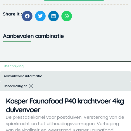
P40
krachtvoer
Share it :
4kg
duivenvoer
aantal
Aanbevolen combinatie
Beschrijving
Aanvullende informatie
Beoordelingen (0)
Kasper Faunafood P40 krachtvoer 4kg
duivenvoer
De prestatiekorrel voor postduiven. Versterking van de
spierkracht en het uithoudingsvermogen. Verhoging
van de vitaliteit en weerstand. Kasper Faunafood