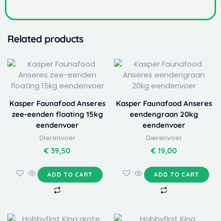
Related products
Kasper Faunafood Anseres
Kasper Faunafood Anseres
zee-eenden floating 15kg
eendengraan 20kg
eendenvoer
eendenvoer
Dierenvoer
Dierenvoer
€
39,50
€
19,00
ADD TO CART
ADD TO CART