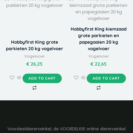
Hobbyfirst King kiemzaad
grote parkieten en
Hobbyfirst King grote
papegaaien 20 kg
parkieten 20 kg vogelvoer
vogelvoer
Vogelvoer
Vogelvoer
€
26,25
€
22,65
ADD TO CART
ADD TO CART
Voordeeldierenwinkel, de VOORDELIGE online dierenwinkel