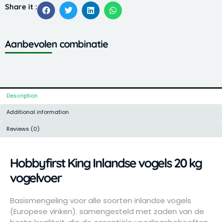
vogels
Share it :
20
kg
vogelvoer
Aanbevolen combinatie
quantity
Description
Additional information
Reviews (0)
Hobbyfirst King Inlandse vogels 20 kg
vogelvoer
Basismengeling voor alle soorten inlandse vogels
(Europese vinken). samengesteld met zaden van de