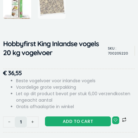
Hobbyfirst King Inlandse vogels
SKU :
20 kg vogelvoer
700205220
€
36,55
Beste vogelvoer voor inlandse vogels
Voordelige grote verpakking
Let op dit product bevat per stuk 6,00 verzendkosten
ongeacht aantal
Gratis afhaaloptie in winkel
Hobbyfirst
-
+
ADD TO CART
King
Inlandse