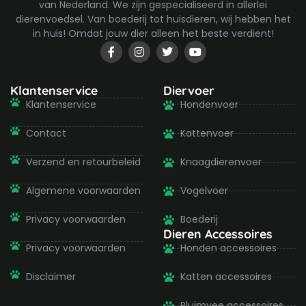
van Nederland. We zijn gespecialiseerd in allerlei
dierenvoedsel. Van boederij tot huisdieren, wij hebben het
in huis! Omdat jouw dier alleen het beste verdient!
F
I
T
Y
a
n
w
o
c
s
i
u
e
t
t
t
b
a
t
u
Klantenservice
Diervoer
o
g
e
b
Klantenservice
Hondenvoer
o
r
r
e
k
a
-
m
Contact
Kattenvoer
f
Verzend en retourbeleid
Knaagdierenvoer
Algemene voorwaarden
Vogelvoer
Privacy voorwaarden
Boederij
Dieren Accessoires
Privacy voorwaarden
Honden accessoires
Disclaimer
Katten accessoires
Pluimvee accessoires