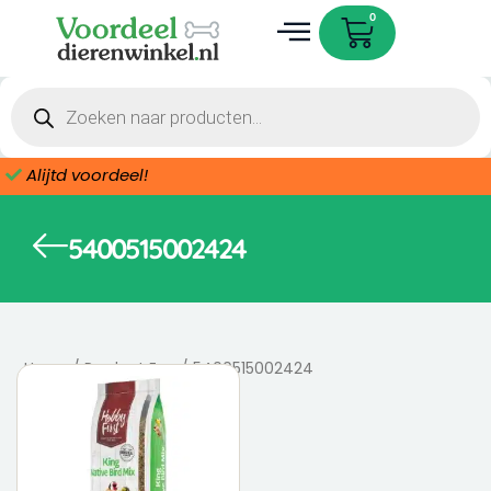
Ga
Cart
0
naar
de
Dieren accessoires
inhoud
Producten
zoeken
Alijtd voordeel!
5400515002424
Home
/ Product Ean / 5400515002424