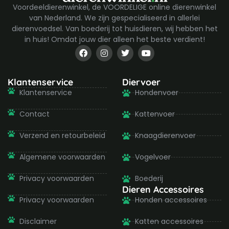
Voordeeldierenwinkel, de VOORDELIGE online dierenwinkel
van Nederland. We zijn gespecialiseerd in allerlei
dierenvoedsel. Van boederij tot huisdieren, wij hebben het
in huis! Omdat jouw dier alleen het beste verdient!
F
I
T
Y
a
n
w
o
c
s
i
u
e
t
t
t
b
a
t
u
Klantenservice
Diervoer
o
g
e
b
Klantenservice
Hondenvoer
o
r
r
e
k
a
-
m
Contact
Kattenvoer
f
Verzend en retourbeleid
Knaagdierenvoer
Algemene voorwaarden
Vogelvoer
Privacy voorwaarden
Boederij
Dieren Accessoires
Privacy voorwaarden
Honden accessoires
Disclaimer
Katten accessoires