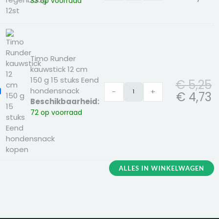
33 op voorraad
oepzakjes
egenboog
2st
Timo Runder
kauwstick 12 cm
150 g 15 stuks Eend
€
5,25
hondensnack
-
+
imo
€
4,73
Beschikbaarheid:
under
72 op voorraad
auwstick
2
m
50
5
ALLES IN WINKELWAGEN
tuks
end
ondensnack