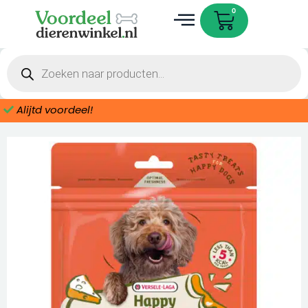
Ga
Cart
0
naar
de
Dieren accessoires
inhoud
Producten
zoeken
Alijtd voordeel!