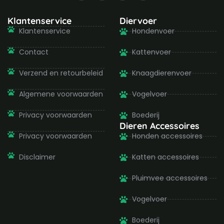
c
s
i
u
e
t
t
t
b
a
t
u
Klantenservice
Diervoer
o
g
e
b
Klantenservice
Hondenvoer
o
r
r
e
k
a
-
m
Contact
Kattenvoer
f
Verzend en retourbeleid
Knaagdierenvoer
Algemene voorwaarden
Vogelvoer
Privacy voorwaarden
Boederij
Dieren Accessoires
Privacy voorwaarden
Honden accessoires
Disclaimer
Katten accessoires
Pluimvee accessoires
Vogelvoer
Boederij