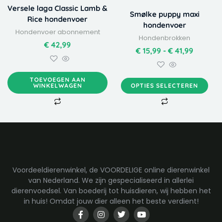
heeft
tot
Versele laga Classic Lamb &
Smølke puppy maxi
meerdere
€ 41,99
Rice hondenvoer
hondenvoer
variaties.
Hondenvoer abonnement
Hondenbrokken
Deze
€
42,99
optie
€
15,99
-
€
41,99
kan
gekozen
TOEVOEGEN AAN
worden
WINKELWAGEN
OPTIES SELECTEREN
op
de
productpagina
Voordeeldierenwinkel, de VOORDELIGE online dierenwinkel
van Nederland. We zijn gespecialiseerd in allerlei
dierenvoedsel. Van boederij tot huisdieren, wij hebben het
in huis! Omdat jouw dier alleen het beste verdient!
F
I
T
Y
a
n
w
o