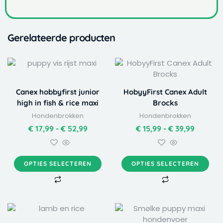
Gerelateerde producten
Dit
Dit
Prijsklasse:
Prijskla
product
product
€ 17,99
€ 15,99
heeft
heeft
tot
tot
Canex hobbyfirst junior
HobyyFirst Canex Adult
meerdere
meerdere
€ 52,99
€ 39,99
high in fish & rice maxi
Brocks
variaties.
variaties.
Hondenbrokken
Hondenbrokken
Deze
Deze
optie
optie
€
17,99
-
€
52,99
€
15,99
-
€
39,99
kan
kan
gekozen
gekozen
worden
worden
OPTIES SELECTEREN
OPTIES SELECTEREN
op
op
de
de
productpagina
productpagina
Dit
Prijskla
product
€ 15,99