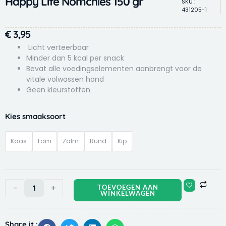
Happy Life Nomchies 150 gr
SKU :
431205-1
€
3,95
Licht verteerbaar
Minder dan 5 kcal per snack
Bevat alle voedingselementen aanbrengt voor de
vitale volwassen hond
Geen kleurstoffen
Happy
Kies smaaksoort
Life
Nomchies
Kaas
Lam
Zalm
Rund
Kip
150
gr
aantal
-
+
TOEVOEGEN AAN
WINKELWAGEN
Share it :