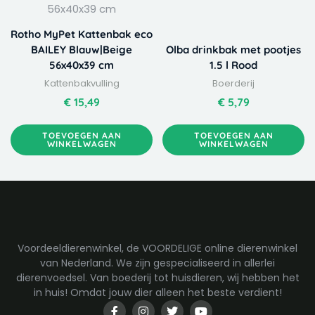
Rotho MyPet Kattenbak eco
BAILEY Blauw|Beige
Olba drinkbak met pootjes
56x40x39 cm
1.5 l Rood
Kattenbakvulling
Boerderij
€
15,49
€
5,79
TOEVOEGEN AAN
TOEVOEGEN AAN
WINKELWAGEN
WINKELWAGEN
Voordeeldierenwinkel, de VOORDELIGE online dierenwinkel
van Nederland. We zijn gespecialiseerd in allerlei
dierenvoedsel. Van boederij tot huisdieren, wij hebben het
in huis! Omdat jouw dier alleen het beste verdient!
F
I
T
Y