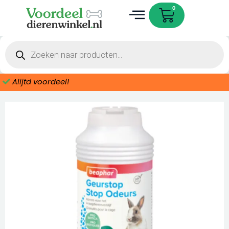
Ga
Cart
0
naar
de
Dieren accessoires
inhoud
Producten
zoeken
Alijtd voordeel!