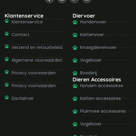
a
n
w
o
c
s
i
u
e
t
t
t
b
a
t
u
Klantenservice
Diervoer
o
g
e
b
Klantenservice
Hondenvoer
o
r
r
e
k
a
-
m
Contact
Kattenvoer
f
Verzend en retourbeleid
Knaagdierenvoer
Algemene voorwaarden
Vogelvoer
Privacy voorwaarden
Boederij
Dieren Accessoires
Privacy voorwaarden
Honden accessoires
Disclaimer
Katten accessoires
Pluimvee accessoires
Vogelvoer