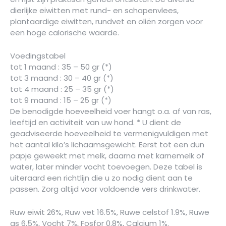
dierlijke eiwitten met rund- en schapenvlees,
plantaardige eiwitten, rundvet en oliën zorgen voor
een hoge calorische waarde.
Voedingstabel
tot 1 maand : 35 – 50 gr (*)
tot 3 maand : 30 – 40 gr (*)
tot 4 maand : 25 – 35 gr (*)
tot 9 maand : 15 – 25 gr (*)
De benodigde hoeveelheid voer hangt o.a. af van ras,
leeftijd en activiteit van uw hond. * U dient de
geadviseerde hoeveelheid te vermenigvuldigen met
het aantal kilo’s lichaamsgewicht. Eerst tot een dun
papje geweekt met melk, daarna met karnemelk of
water, later minder vocht toevoegen. Deze tabel is
uiteraard een richtlijn die u zo nodig dient aan te
passen. Zorg altijd voor voldoende vers drinkwater.
Ruw eiwit 26%, Ruw vet 16.5%, Ruwe celstof 1.9%, Ruwe
as 6.5%, Vocht 7%, Fosfor 0.8%, Calcium 1%.