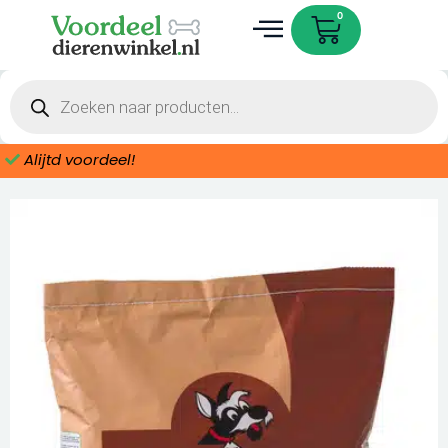
Ga
Cart
0
naar
de
Dieren accessoires
inhoud
Producten
zoeken
Alijtd voordeel!