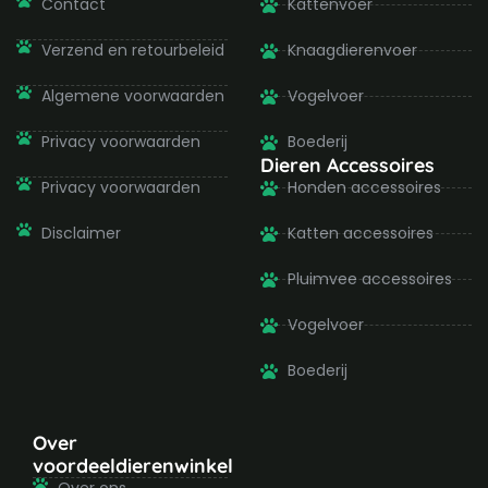
-
m
Contact
Kattenvoer
f
Verzend en retourbeleid
Knaagdierenvoer
Algemene voorwaarden
Vogelvoer
Privacy voorwaarden
Boederij
Dieren Accessoires
Privacy voorwaarden
Honden accessoires
Disclaimer
Katten accessoires
Pluimvee accessoires
Vogelvoer
Boederij
Over
voordeeldierenwinkel