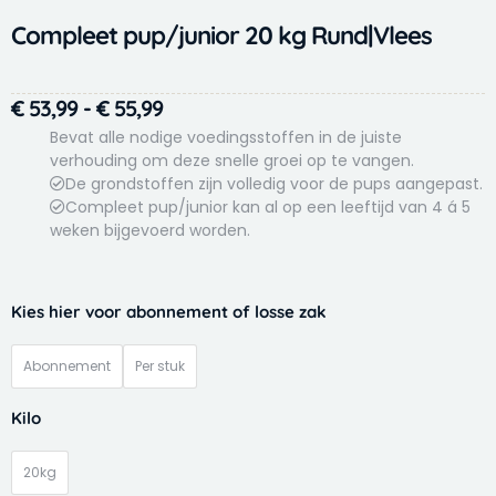
Compleet pup/junior 20 kg Rund|Vlees
Prijsklasse:
€
53,99
-
€
55,99
€ 53,99
Bevat alle nodige voedingsstoffen in de juiste
tot
verhouding om deze snelle groei op te vangen.
De grondstoffen zijn volledig voor de pups aangepast.
€ 55,99
Compleet pup/junior kan al op een leeftijd van 4 á 5
weken bijgevoerd worden.
Compleet
Kies hier voor abonnement of losse zak
pup/junior
20
Abonnement
Per stuk
kg
Rund|Vlees
Kilo
aantal
20kg