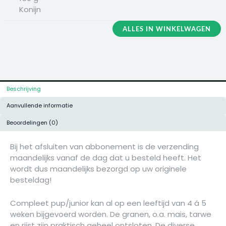
haar
150
ALLES IN WINKELWAGEN
g
Konijn
Beschrijving
Aanvullende informatie
Beoordelingen (0)
Bij het afsluiten van abbonement is de verzending
maandelijks vanaf de dag dat u besteld heeft. Het
wordt dus maandelijks bezorgd op uw originele
besteldag!
Compleet pup/junior kan al op een leeftijd van 4 á 5
weken bijgevoerd worden. De granen, o.a. mais, tarwe
en rijst zijn praktisch geheel ontsloten. De diverse