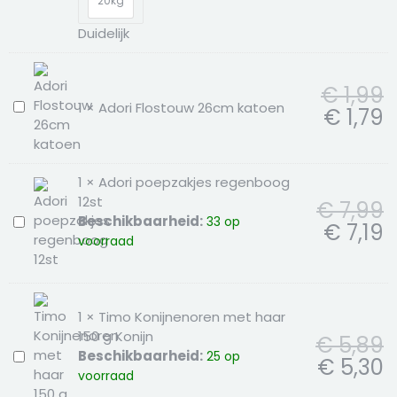
20kg
Rund|Vlees
Duidelijk
€
1,99
1
×
Adori Flostouw 26cm katoen
Adori
€
1,79
Flostouw
26cm
katoen
1
×
Adori poepzakjes regenboog
12st
€
7,99
Beschikbaarheid:
33 op
Adori
€
7,19
voorraad
poepzakjes
regenboog
12st
1
×
Timo Konijnenoren met haar
150 g Konijn
€
5,89
Beschikbaarheid:
25 op
Timo
€
5,30
voorraad
Konijnenoren
met