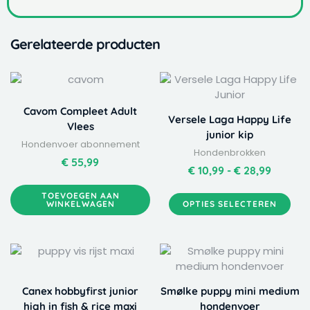
Gerelateerde producten
Dit
Prijskla
product
€ 10,99
heeft
tot
Cavom Compleet Adult
Versele Laga Happy Life
meerdere
€ 28,99
Vlees
junior kip
variaties.
Hondenvoer abonnement
Hondenbrokken
Deze
€
55,99
optie
€
10,99
-
€
28,99
kan
TOEVOEGEN AAN
gekozen
WINKELWAGEN
OPTIES SELECTEREN
worden
op
de
Dit
Dit
Prijsklasse:
Prijskla
productpagina
product
product
€ 17,99
€ 15,99
heeft
heeft
tot
tot
Canex hobbyfirst junior
Smølke puppy mini medium
meerdere
meerdere
€ 52,99
€ 39,99
high in fish & rice maxi
hondenvoer