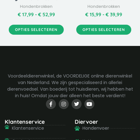
variaties.
variaties.
Hondenbrokken
Hondenbrokken
Deze
Deze
optie
optie
€
17,99
-
€
52,99
€
15,99
-
€
39,99
kan
kan
gekozen
gekozen
OPTIES SELECTEREN
OPTIES SELECTEREN
worden
worden
op
op
de
de
productpagina
productpagina
Voordeeldierenwinkel, de VOORDELIGE online dierenwinkel
van Nederland. We zijn gespecialiseerd in allerlei
dierenvoedsel. Van boederij tot huisdieren, wij hebben het
in huis! Omdat jouw dier alleen het beste verdient!
F
I
T
Y
a
n
w
o
c
s
i
u
e
t
t
t
b
a
t
u
Klantenservice
Diervoer
o
g
e
b
Klantenservice
Hondenvoer
o
r
r
e
k
a