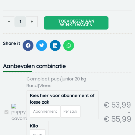
-
+
TOEVOEGEN AAN
WINKELWAGEN
Share it :
Aanbevolen combinatie
Pr
Oo
Hu
Oo
Hu
Oo
Hu
Compleet pup/junior 20 kg
€ 
pr
pr
pr
pr
pr
pr
Rund|Vlees
to
w
is:
w
is:
w
is:
€
€ 
€ 
€ 
€ 
€ 
€ 
Kies hier voor abonnement of
losse zak
€
53,99
Abonnement
Per stuk
-
Compleet
€
55,99
pup/junior
20
Kilo
kg