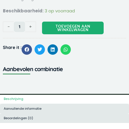
BeauBeau Slickerborstel
Beschikbaarheid:
3 op voorraad
bamboo
Medium
-
+
TOEVOEGEN AAN
22x6
WINKELWAGEN
cm
aantal
Share it :
Aanbevolen combinatie
Beschrijving
Aanvullende informatie
Beoordelingen (0)