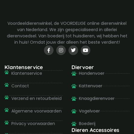
Voordeeldierenwinkel, de VOORDELIGE online dierenwinkel
van Nederland. We zijn gespecialiseerd in allerlei
dierenvoedsel. Van boederij tot huisdieren, wij hebben het
in huis! Omdat jouw dier alleen het beste verdient!
F
I
T
Y
a
n
w
o
c
s
i
u
e
t
t
t
b
a
t
u
Klantenservice
Diervoer
o
g
e
b
Klantenservice
Hondenvoer
o
r
r
e
k
a
-
m
Contact
Kattenvoer
f
Verzend en retourbeleid
Knaagdierenvoer
Algemene voorwaarden
Vogelvoer
Privacy voorwaarden
Boederij
Dieren Accessoires