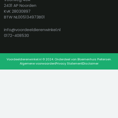
2431 AP Noorden
KvK 28030897
BTW NL005134973B01
info@voordeeldierenwinkel.nl
0172-408530
Voordeeldierenwinkel.nl © 2024. Onderdeel van Bloemenhuis Pietersen.
Algemene voorwaarden
Privacy Statement
Disclaimer