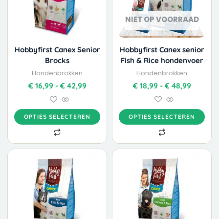
Deze
Deze
optie
optie
NIET OP VOORRAAD
kan
kan
gekozen
gekozen
worden
worden
Hobbyfirst Canex Senior
Hobbyfirst Canex senior
op
op
Brocks
Fish & Rice hondenvoer
de
de
Hondenbrokken
Hondenbrokken
productpagina
productpagina
€
16,99
-
€
42,99
€
18,99
-
€
48,99
OPTIES SELECTEREN
OPTIES SELECTEREN
Dit
Dit
Prijsklasse:
Prijskla
product
product
€ 20,45
€ 17,99
heeft
heeft
tot
tot
meerdere
meerdere
€ 49,99
€ 48,99
variaties.
variaties.
Deze
Deze
optie
optie