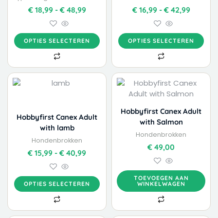
kan
kan
€
18,99
-
€
48,99
€
16,99
-
€
42,99
gekozen
gekozen
worden
worden
op
op
OPTIES SELECTEREN
OPTIES SELECTEREN
de
de
productpagina
productpagina
Dit
Prijsklasse:
product
€ 15,99
heeft
tot
meerdere
€ 40,99
Hobbyfirst Canex Adult
Hobbyfirst Canex Adult
variaties.
with Salmon
with lamb
Deze
Hondenbrokken
Hondenbrokken
optie
€
49,00
kan
€
15,99
-
€
40,99
gekozen
worden
TOEVOEGEN AAN
op
OPTIES SELECTEREN
WINKELWAGEN
de
productpagina