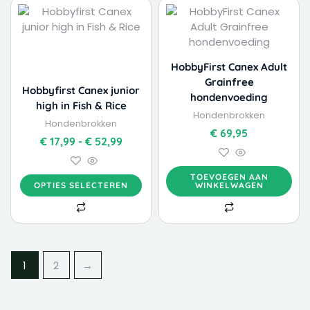
Dit
Prijsklasse:
product
€ 17,99
heeft
tot
meerdere
€ 52,99
variaties.
HobbyFirst Canex Adult
Deze
Grainfree
Hobbyfirst Canex junior
optie
hondenvoeding
high in Fish & Rice
kan
Hondenbrokken
Hondenbrokken
gekozen
€
69,95
worden
€
17,99
-
€
52,99
op
de
TOEVOEGEN AAN
productpagina
OPTIES SELECTEREN
WINKELWAGEN
1
2
→