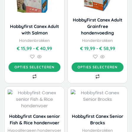
kan
kan
gekozen
gekozen
worden
worden
HobbyFirst Canex Adult
op
op
Hobbyfirst Canex Adult
Grainfree
de
de
with Salmon
hondenvoeding
productpagina
productpagina
Hondenbrokken
Hondenbrokken
€
15,99
-
€
40,99
€
19,99
-
€
58,99
OPTIES SELECTEREN
OPTIES SELECTEREN
Dit
Dit
Prijsklasse:
Prijskla
product
product
€ 18,99
€ 16,99
heeft
heeft
tot
tot
meerdere
meerdere
€ 48,99
€ 42,99
variaties.
variaties.
Hobbyfirst Canex senior
Hobbyfirst Canex Senior
Deze
Deze
Fish & Rice hondenvoer
Brocks
optie
optie
Hypoallergeen hondenvoer
Hondenbrokken