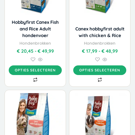
kan
kan
gekozen
gekozen
worden
worden
Hobbyfirst Canex Fish
op
op
and Rice Adult
Canex hobbyfirst adult
de
de
hondenvoer
with chicken & Rice
productpagina
productpagina
Hondenbrokken
Hondenbrokken
€
20,45
-
€
49,99
€
17,99
-
€
48,99
OPTIES SELECTEREN
OPTIES SELECTEREN
Dit
Dit
Prijsklasse:
Prijskla
product
product
€ 15,99
€ 19,99
heeft
heeft
tot
tot
meerdere
meerdere
€ 40,99
€ 58,99
variaties.
variaties.
Deze
Deze
optie
optie