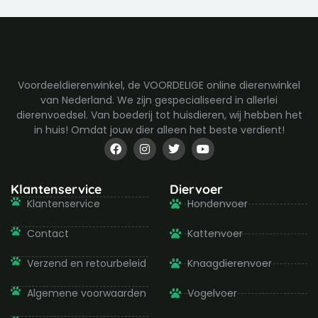
Voordeeldierenwinkel, de VOORDELIGE online dierenwinkel
van Nederland. We zijn gespecialiseerd in allerlei
dierenvoedsel. Van boederij tot huisdieren, wij hebben het
in huis! Omdat jouw dier alleen het beste verdient!
F
I
T
Y
a
n
w
o
c
s
i
u
e
t
t
t
b
a
t
u
Klantenservice
Diervoer
o
g
e
b
Klantenservice
Hondenvoer
o
r
r
e
k
a
-
m
Contact
Kattenvoer
f
Verzend en retourbeleid
Knaagdierenvoer
Algemene voorwaarden
Vogelvoer