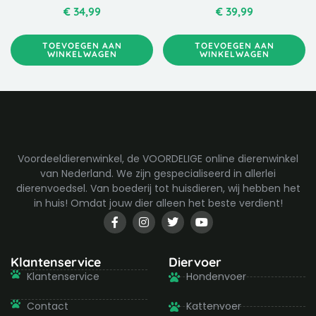
€
34,99
€
39,99
TOEVOEGEN AAN
TOEVOEGEN AAN
WINKELWAGEN
WINKELWAGEN
Voordeeldierenwinkel, de VOORDELIGE online dierenwinkel
van Nederland. We zijn gespecialiseerd in allerlei
dierenvoedsel. Van boederij tot huisdieren, wij hebben het
in huis! Omdat jouw dier alleen het beste verdient!
F
I
T
Y
a
n
w
o
c
s
i
u
e
t
t
t
b
a
t
u
Klantenservice
Diervoer
o
g
e
b
Klantenservice
Hondenvoer
o
r
r
e
k
a
-
m
Contact
Kattenvoer