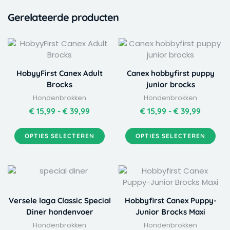
Gerelateerde producten
Dit
Dit
Prijsklasse:
Prijskla
product
product
€ 15,99
€ 15,99
heeft
heeft
tot
tot
HobyyFirst Canex Adult
Canex hobbyfirst puppy
meerdere
meerdere
€ 39,99
€ 39,99
Brocks
junior brocks
variaties.
variaties.
Hondenbrokken
Hondenbrokken
Deze
Deze
optie
optie
€
15,99
-
€
39,99
€
15,99
-
€
39,99
kan
kan
gekozen
gekozen
OPTIES SELECTEREN
OPTIES SELECTEREN
worden
worden
op
op
de
de
productpagina
productpagina
Versele laga Classic Special
Hobbyfirst Canex Puppy-
Diner hondenvoer
Junior Brocks Maxi
Hondenbrokken
Hondenbrokken