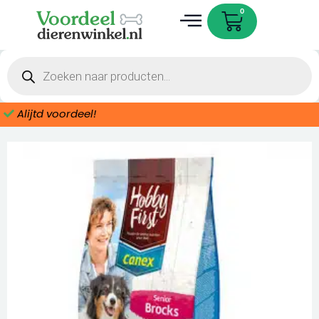
Ga
Cart
0
naar
de
Dieren accessoires
inhoud
Producten
zoeken
Alijtd voordeel!