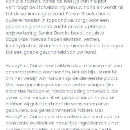
van alle rassen. Vanaf de leeftijd van ± 8 jaar
vertraagt de stofwisseling van uw hond en wordt hij
tot de senioren gerekend. Senior Brocks houdt
oudere honden in topconditie, zorgt voor een
goede en glanzende vacht en een optimale
spijsvertering. Senior Brocks bevat de juiste
dagelijkse hoeveelheden eiwitten, vetten,
koolhydraten, vitaminen en mineralen die bijdragen
tot een goede gezondheid van uw hond.
HobbyFirst Canex is ontwikkeld door mensen met een
oprechte passie voor honden. Net als bij u, staat bij
ons het welzijn van honden op de allereerste plaats.
Met onze jarenlange kennis en wetenschappelijke
expertise hebben wij hondenvoeding ontwikkeld, die
uw en onze honden fit en gezond houdt. En vooral
hebben wij geluisterd naar de wensen van onze
gebruikers, o.a. gerenommeerde fokkers. Met
HobbyFirst Canex bent u verzekerd van een hoge en
constante kwaliteit en natuurlijke ingrediënten. Onze
passie voor honden is uw garantie voor de beste