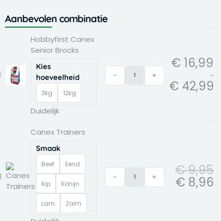
Aanbevolen combinatie
Pr
Oo
Hu
Oo
Hu
Hobbyfirst
Canex
Adori
Hobbyfirst Canex
€ 
pr
pr
pr
pr
Canex
Trainers
poepzakjes
Senior Brocks
to
w
is:
w
is:
Senior
aantal
regenboog
€
16,99
€ 
€ 
€ 
€ 
€ 
Brocks
12st
Kies
-
+
-
obbyfirst
aantal
aantal
hoeveelheid
€
42,99
anex
3kg
12kg
enior
rocks
Duidelijk
Canex Trainers
Smaak
Beef
Eend
€
9,95
-
+
anex
€
8,96
Kip
Konijn
rainers
Lam
Zalm