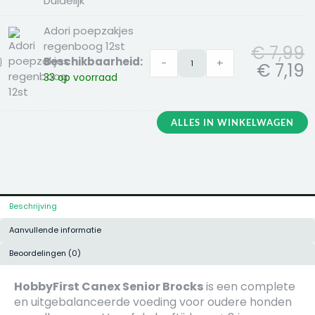
Duidelijk
Adori poepzakjes
regenboog 12st
€
7,99
Beschikbaarheid:
-
+
dori
€
7,19
33 op voorraad
oepzakjes
egenboog
2st
ALLES IN WINKELWAGEN
Beschrijving
Aanvullende informatie
Beoordelingen (0)
HobbyFirst Canex Senior Brocks
is een complete
en uitgebalanceerde voeding voor oudere honden