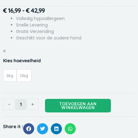
Prijsklasse:
€
16,99
-
€
42,99
€ 16,99
Volledig hypoallergeen
tot
Snelle Levering
Gratis Verzending
€ 42,99
Geschikt voor de oudere hond
e
Hobbyfirst
Kies hoeveelheid
Canex
Senior
3kg
12kg
Brocks
aantal
-
+
TOEVOEGEN AAN
WINKELWAGEN
Share it :