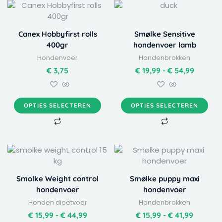
Dit
Dit
Prijskla
product
product
€ 19,99
heeft
heeft
tot
Canex Hobbyfirst rolls
Smølke Sensitive
meerdere
meerdere
€ 54,99
400gr
hondenvoer lamb
variaties.
variaties.
Hondenvoer
Hondenbrokken
Deze
Deze
optie
optie
€
3,75
€
19,99
-
€
54,99
kan
kan
gekozen
gekozen
worden
worden
OPTIES SELECTEREN
OPTIES SELECTEREN
op
op
de
de
productpagina
productpagina
Dit
Dit
Prijsklasse:
Prijskla
product
product
€ 15,99
€ 15,99
heeft
heeft
tot
tot
Smolke Weight control
Smølke puppy maxi
meerdere
meerdere
€ 44,99
€ 41,99
hondenvoer
hondenvoer
variaties.
variaties.
Honden dieetvoer
Hondenbrokken
Deze
Deze
optie
optie
€
15,99
-
€
44,99
€
15,99
-
€
41,99