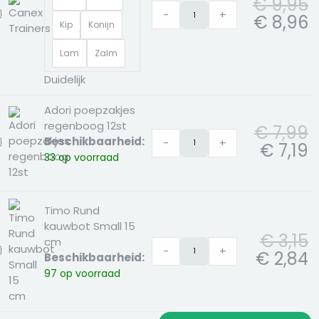
€
9,95
-
+
anex
€
8,96
Kip
Konijn
rainers
Lam
Zalm
Duidelijk
Adori poepzakjes
regenboog 12st
€
7,99
Beschikbaarheid:
-
+
dori
€
7,19
33 op voorraad
oepzakjes
egenboog
2st
Timo Rund
kauwbot Small 15
€
3,15
cm
-
+
imo
€
2,84
Beschikbaarheid:
und
97 op voorraad
auwbot
mall
5