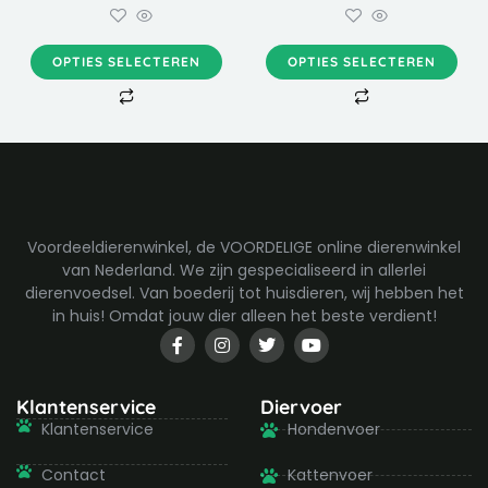
kan
kan
gekozen
gekozen
worden
worden
OPTIES SELECTEREN
OPTIES SELECTEREN
op
op
de
de
productpagina
productpagina
Voordeeldierenwinkel, de VOORDELIGE online dierenwinkel
van Nederland. We zijn gespecialiseerd in allerlei
dierenvoedsel. Van boederij tot huisdieren, wij hebben het
in huis! Omdat jouw dier alleen het beste verdient!
F
I
T
Y
a
n
w
o
c
s
i
u
e
t
t
t
b
a
t
u
Klantenservice
Diervoer
o
g
e
b
Klantenservice
Hondenvoer
o
r
r
e
k
a
-
m
Contact
Kattenvoer