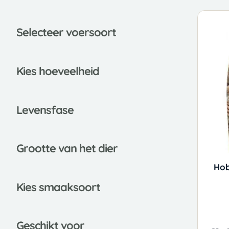
Selecteer voersoort
Kies hoeveelheid
Leve
nsfase
Grootte van het dier
Hob
Kies smaaksoort
Gesch
ikt voor