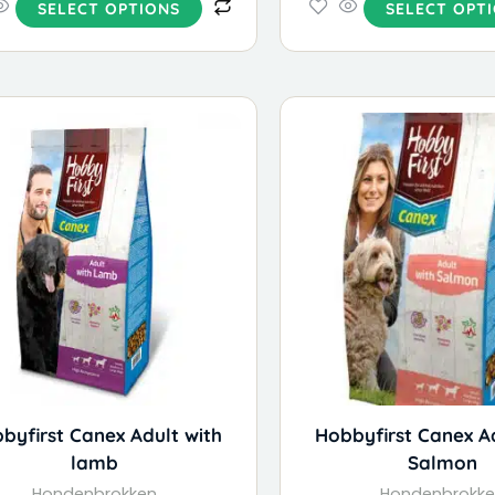
SELECT OPTIONS
SELECT OPT
This
Price
product
range:
has
€ 15,99
multiple
through
variants.
€ 40,99
The
options
may
be
chosen
on
the
byfirst Canex Adult with
Hobbyfirst Canex A
product
lamb
Salmon
page
Hondenbrokken
Hondenbrokk