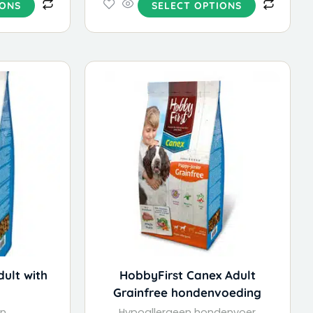
IONS
SELECT OPTIONS
dult with
HobbyFirst Canex Adult
Grainfree hondenvoeding
en
Hypoallergeen hondenvoer