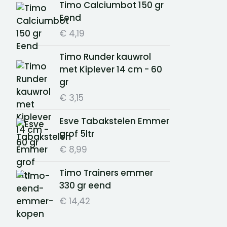
Timo Calciumbot 150 gr
Eend
€
4,19
Timo Runder kauwrol
met Kiplever 14 cm - 60
gr
€
3,15
Esve Tabakstelen Emmer
grof 5ltr
€
8,99
Timo Trainers emmer
330 gr eend
€
14,42