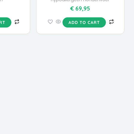
€
69,95
RT
ADD TO CART