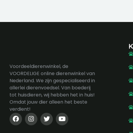
K
Voordeeldierenwinkel, de
VOORDELIGE online dierenwinkel van
Nederland. We zijn gespecialiseerd in
allerlei dierenvoedsel. Van boederij
tot huisdieren, wij hebben het in huis!
Omdat jouw dier alleen het beste
verdient!
F
I
T
Y
a
n
w
o
c
s
i
u