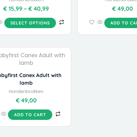
€
15,99
–
€
40,99
€
49,00
SELECT OPTIONS
ADD TO CA
byfirst Canex Adult with
lamb
Hondenbrokken
€
49,00
ADD TO CART