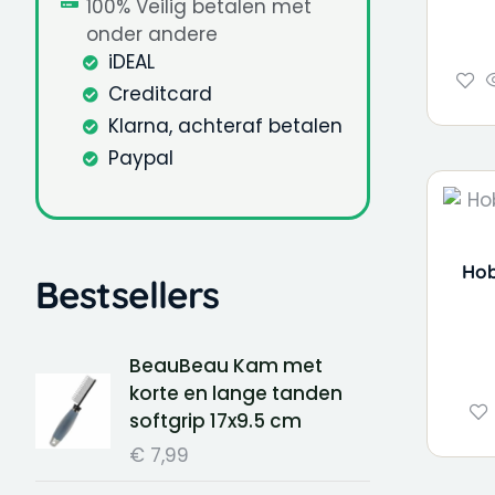
100% Veilig betalen met
onder andere
iDEAL
Creditcard
Klarna, achteraf betalen
Paypal
Hob
Bestsellers
BeauBeau Kam met
korte en lange tanden
softgrip 17x9.5 cm
€
7,99