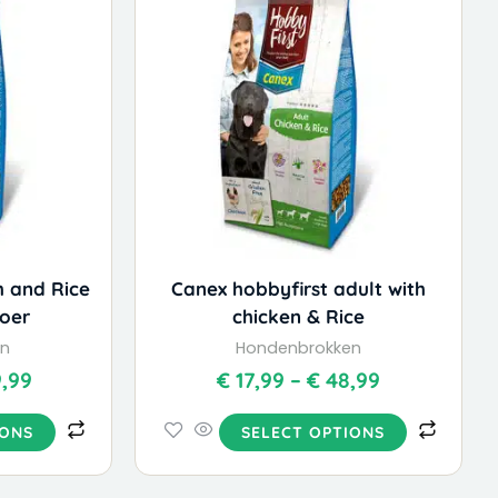
has
€ 20,45
€ 17,99
ple
multiple
through
through
nts.
variants.
€ 49,99
€ 48,99
The
ns
options
may
be
en
chosen
on
the
h and Rice
Canex hobbyfirst adult with
uct
product
oer
chicken & Rice
page
en
Hondenbrokken
,99
€
17,99
–
€
48,99
IONS
SELECT OPTIONS