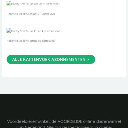
HobbyFirst Feline senior 7+ kattenvoer
HobbyFirst Feline Kitten kip kattenvoer
ALLE KATTENVOER ABONNEMENTEN >
Voordeeldierenwinkel, de VOORDELIGE online dierenwinkel
van Nederland. We zijn gespecialiseerd in allerlei