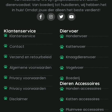
dierenvoedsel. Van boederij tot huisdieren, wij hebben het
in huis! Omdat jouw dier alleen het beste verdient!
F
I
T
Y
a
n
w
o
c
s
i
u
e
t
t
t
b
a
t
u
Klantenservice
Diervoer
o
g
e
b
Klantenservice
Hondenvoer
o
r
r
e
k
a
-
m
Contact
Kattenvoer
f
Verzend en retourbeleid
Knaagdierenvoer
Algemene voorwaarden
Vogelvoer
Privacy voorwaarden
Boederij
Dieren Accessoires
Privacy voorwaarden
Honden accessoires
Disclaimer
Katten accessoires
Pluimvee accessoires