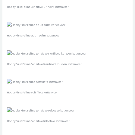
HobbyFirst Feline Sensitive Urinary kattenvoer
HobbyFirst Feline adult zalm kattenvoer
HobbyFirst Feline Sensitive Sterilised kalkoen kattenvoer
HobbyFirst Feline soft filets kattenvoer
HobbyFirst Feline Sensitive Selective kattenvoer