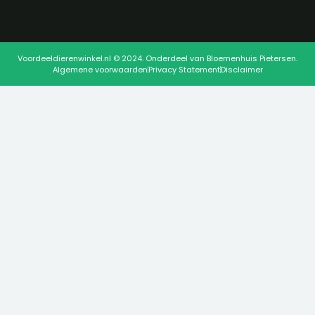
Voordeeldierenwinkel.nl © 2024. Onderdeel van Bloemenhuis Pietersen.
Algemene voorwaarden
Privacy Statement
Disclaimer