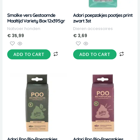
Smolke vers Gestoomde
Adori poepzakjes pootjes print
Maaltijd Variety Box 12x395gr
zwart 3st
Natvoer honden
Dieren accessoires
€
35,99
€
3,69
ADD TO CART
ADD TO CART
Adori Poo Bio-Poepzakjes
Adori Poo Bio-Poepzakjes