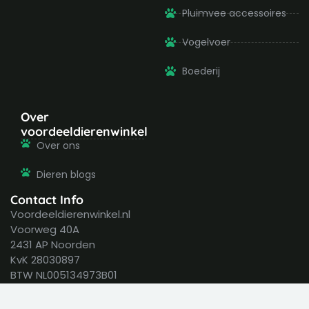
Pluimvee accessoires
Vogelvoer
Boederij
Over
voordeeldierenwinkel
Over ons
Dieren blogs
Contact Info
Voordeeldierenwinkel.nl
Voorweg 40A
2431 AP Noorden
KvK 28030897
BTW NL005134973B01
info@voordeeldierenwinkel.nl