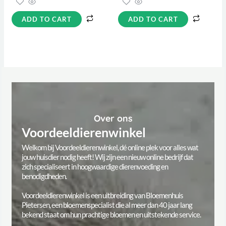
ADD TO CART
ADD TO CART
Over ons
Voordeeldierenwinkel
Welkom bij Voordeeldierenwinkel, dé online plek voor alles wat
jouw huisdier nodig heeft! Wij zijn een nieuw online bedrijf dat
zich specialiseert in hoogwaardige dierenvoeding en
benodigdheden.
Voordeeldierenwinkel is een uitbreiding van Bloemenhuis
Pietersen, een bloemenspecialist die al meer dan 40 jaar lang
bekend staat om hun prachtige bloemen en uitstekende service.