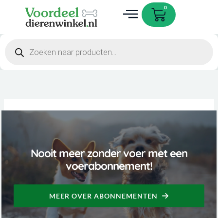
Skip
Cart
0
to
content
Products
search
Nooit meer zonder voer met een
voerabonnement!
MEER OVER ABONNEMENTEN