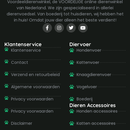
Voordeeldierenwinkel, de VOORDELIGE online dierenwinkel
van Nederland. We zijn gespecialiseerd in allerlei
dierenvoedsel. Van boederij tot huisdieren, wij hebben het
in huis! Omdat jouw dier alleen het beste verdient!
F
I
T
Y
a
n
w
o
c
s
i
u
e
t
t
t
b
a
t
u
Klantenservice
Diervoer
o
g
e
b
Klantenservice
Hondenvoer
o
r
r
e
k
a
-
m
Contact
Kattenvoer
f
Verzend en retourbeleid
Knaagdierenvoer
Algemene voorwaarden
Vogelvoer
Privacy voorwaarden
Boederij
Dieren Accessoires
Privacy voorwaarden
Honden accessoires
Disclaimer
Katten accessoires