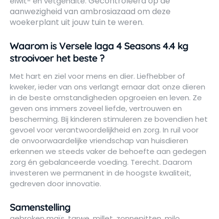
Gecontroleerd op de
eiwit- en vetgehalte.
aanwezigheid van ambrosiazaad om deze
woekerplant uit jouw tuin te weren.
Waarom is Versele laga 4 Seasons 4.4 kg
strooivoer het beste ?
Met hart en ziel voor mens en dier. Liefhebber of
kweker, ieder van ons verlangt ernaar dat onze dieren
in de beste omstandigheden opgroeien en leven. Ze
geven ons immers zoveel liefde, vertrouwen en
bescherming. Bij kinderen stimuleren ze bovendien het
gevoel voor verantwoordelijkheid en zorg. In ruil voor
de onvoorwaardelijke vriendschap van huisdieren
erkennen we steeds vaker de behoefte aan gedegen
zorg én gebalanceerde voeding. Terecht. Daarom
investeren we permanent in de hoogste kwaliteit,
gedreven door innovatie.
Samenstelling
gebroken maïs, tarwe, millet, zonnepitten, milo,