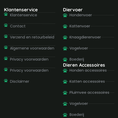
c
s
i
u
e
t
t
t
b
a
t
u
Klantenservice
Diervoer
o
g
e
b
Klantenservice
Hondenvoer
o
r
r
e
k
a
-
m
Contact
Kattenvoer
f
Verzend en retourbeleid
Knaagdierenvoer
Algemene voorwaarden
Vogelvoer
Privacy voorwaarden
Boederij
Dieren Accessoires
Privacy voorwaarden
Honden accessoires
Disclaimer
Katten accessoires
Pluimvee accessoires
Vogelvoer
Boederij