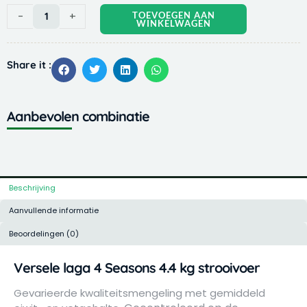
Versele
-
+
TOEVOEGEN AAN
WINKELWAGEN
laga
4
Seasons
Share it :
4.4
kg
strooivoer
Aanbevolen combinatie
aantal
Beschrijving
Aanvullende informatie
Beoordelingen (0)
Versele laga 4 Seasons 4.4 kg strooivoer
Gevarieerde kwaliteitsmengeling met gemiddeld