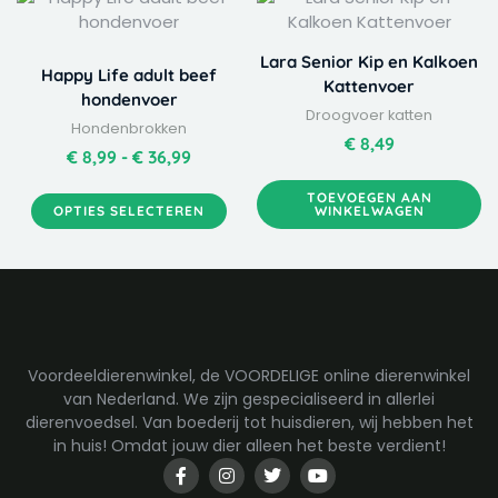
product
€ 8,99
heeft
tot
Lara Senior Kip en Kalkoen
meerdere
€ 36,99
Happy Life adult beef
Kattenvoer
variaties.
hondenvoer
Droogvoer katten
Deze
Hondenbrokken
optie
€
8,49
€
8,99
-
€
36,99
kan
gekozen
TOEVOEGEN AAN
OPTIES SELECTEREN
WINKELWAGEN
worden
op
de
productpagina
Voordeeldierenwinkel, de VOORDELIGE online dierenwinkel
van Nederland. We zijn gespecialiseerd in allerlei
dierenvoedsel. Van boederij tot huisdieren, wij hebben het
in huis! Omdat jouw dier alleen het beste verdient!
F
I
T
Y
a
n
w
o