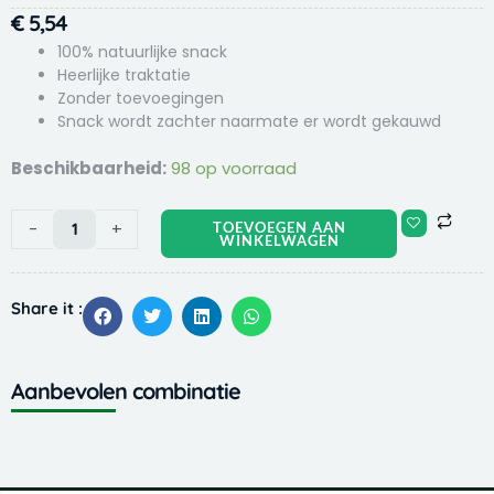
€
5,54
100% natuurlijke snack
Heerlijke traktatie
Zonder toevoegingen
Snack wordt zachter naarmate er wordt gekauwd
Timo
Beschikbaarheid:
98 op voorraad
Spiering
100
-
+
TOEVOEGEN AAN
gr
WINKELWAGEN
aantal
Share it :
Aanbevolen combinatie