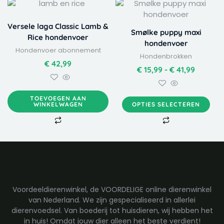
Dit
Prijskla
product
€ 15,99
heeft
tot
Versele laga Classic Lamb &
Smølke puppy maxi
meerdere
€ 41,99
Rice hondenvoer
hondenvoer
variaties.
Hondenvoer abonnement
Hondenbrokken
Deze
€
42,99
optie
€
15,99
-
€
41,99
kan
gekozen
TOEVOEGEN AAN
worden
WINKELWAGEN
OPTIES SELECTEREN
op
de
productpagina
Voordeeldierenwinkel, de VOORDELIGE online dierenwinkel
van Nederland. We zijn gespecialiseerd in allerlei
dierenvoedsel. Van boederij tot huisdieren, wij hebben het
in huis! Omdat jouw dier alleen het beste verdient!