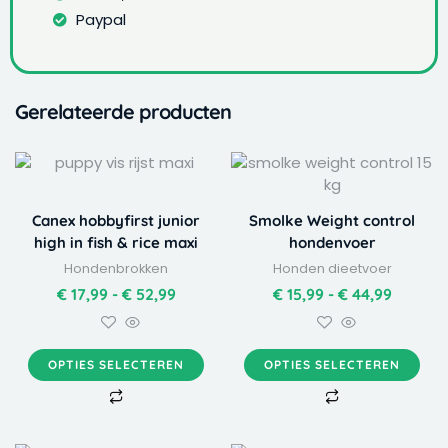
Paypal
Gerelateerde producten
Dit
Dit
Prijsklasse:
Prijskla
product
product
€ 17,99
€ 15,99
heeft
heeft
tot
tot
Canex hobbyfirst junior
Smolke Weight control
meerdere
meerdere
€ 52,99
€ 44,99
high in fish & rice maxi
hondenvoer
variaties.
variaties.
Hondenbrokken
Honden dieetvoer
Deze
Deze
optie
optie
€
17,99
-
€
52,99
€
15,99
-
€
44,99
kan
kan
gekozen
gekozen
worden
worden
OPTIES SELECTEREN
OPTIES SELECTEREN
op
op
de
de
productpagina
productpagina