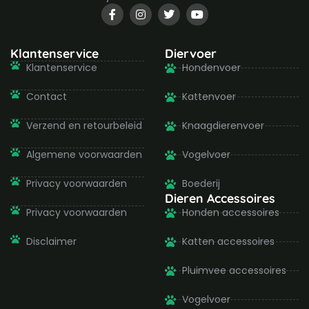
F
I
T
Y
a
n
w
o
c
s
i
u
e
t
t
t
b
a
t
u
Klantenservice
Diervoer
o
g
e
b
Klantenservice
Hondenvoer
o
r
r
e
k
a
-
m
Contact
Kattenvoer
f
Verzend en retourbeleid
Knaagdierenvoer
Algemene voorwaarden
Vogelvoer
Privacy voorwaarden
Boederij
Dieren Accessoires
Privacy voorwaarden
Honden accessoires
Disclaimer
Katten accessoires
Pluimvee accessoires
Vogelvoer