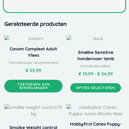
Gerelateerde producten
Dit
Prijskla
product
€ 19,99
Cavom Compleet Adult
heeft
tot
Smølke Sensitive
Vlees
meerdere
€ 54,99
hondenvoer lamb
Hondenvoer abonnement
variaties.
Hondenbrokken
Deze
€
55,99
€
19,99
-
€
54,99
optie
kan
TOEVOEGEN AAN
WINKELWAGEN
OPTIES SELECTEREN
gekozen
worden
op
Dit
Prijsklasse:
de
product
€ 15,99
productpagina
heeft
tot
Hobbyfirst Canex Puppy-
meerdere
€ 44,99
Smolke Weight control