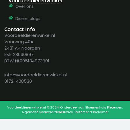
voordeeldierenwinkel
Over ons
Dieren blogs
Contact Info
Voordeeldierenwinkel.nl
Voorweg 40A
2431 AP Noorden
KvK 28030897
BTW NL005134973B01
info@voordeeldierenwinkel.nl
0172-408530
Voordeeldierenwinkel.nl © 2024. Onderdeel van Bloemenhuis Pietersen.
Algemene voorwaarden
Privacy Statement
Disclaimer