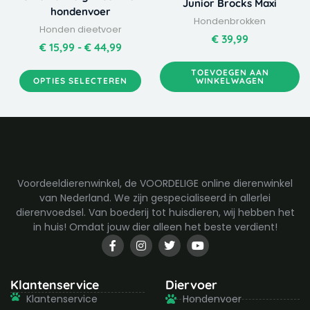
Junior Brocks Maxi
variaties.
hondenvoer
Hondenbrokken
Deze
Honden dieetvoer
optie
€
39,99
€
15,99
-
€
44,99
kan
gekozen
TOEVOEGEN AAN
OPTIES SELECTEREN
WINKELWAGEN
worden
op
de
productpagina
Voordeeldierenwinkel, de VOORDELIGE online dierenwinkel
van Nederland. We zijn gespecialiseerd in allerlei
dierenvoedsel. Van boederij tot huisdieren, wij hebben het
in huis! Omdat jouw dier alleen het beste verdient!
F
I
T
Y
a
n
w
o
c
s
i
u
e
t
t
t
b
a
t
u
Klantenservice
Diervoer
o
g
e
b
Klantenservice
Hondenvoer
o
r
r
e