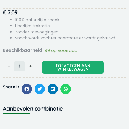
€
7,09
100% natuurlijke snack
Heerlijke traktatie
Zonder toevoegingen
Snack wordt zachter naarmate er wordt gekauwd
Timo
Beschikbaarheid:
99 op voorraad
Eendenmaagjes
150
-
+
TOEVOEGEN AAN
gr
WINKELWAGEN
Eend
aantal
Share it :
Aanbevolen combinatie