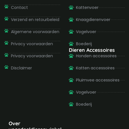
k
a
-
m
Contact
Kattenvoer
f
Verzend en retourbeleid
Knaagdierenvoer
Algemene voorwaarden
Vogelvoer
Privacy voorwaarden
Boederij
Dieren Accessoires
Privacy voorwaarden
Honden accessoires
Disclaimer
Katten accessoires
Pluimvee accessoires
Vogelvoer
Boederij
Over