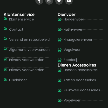
a
n
w
o
c
s
i
u
e
t
t
t
b
a
t
u
Klantenservice
Diervoer
o
g
e
b
Klantenservice
Hondenvoer
o
r
r
e
k
a
-
m
Contact
Kattenvoer
f
Verzend en retourbeleid
Knaagdierenvoer
Algemene voorwaarden
Vogelvoer
Privacy voorwaarden
Boederij
Dieren Accessoires
Privacy voorwaarden
Honden accessoires
Disclaimer
Katten accessoires
Pluimvee accessoires
Vogelvoer