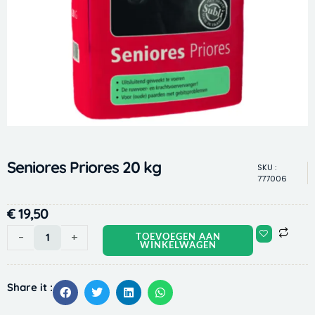
Seniores Priores 20 kg
SKU :
777006
€
19,50
Seniores
-
+
TOEVOEGEN AAN
WINKELWAGEN
Priores
20
kg
Share it :
aantal