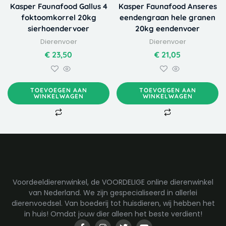
Kasper Faunafood Gallus 4
Kasper Faunafood Anseres
foktoomkorrel 20kg
eendengraan hele granen
sierhoendervoer
20kg eendenvoer
Dierenvoer
Dierenvoer
€
23,50
€
21,05
TOEVOEGEN AAN
TOEVOEGEN AAN
WINKELWAGEN
WINKELWAGEN
Voordeeldierenwinkel, de VOORDELIGE online dierenwinkel
van Nederland. We zijn gespecialiseerd in allerlei
dierenvoedsel. Van boederij tot huisdieren, wij hebben het
in huis! Omdat jouw dier alleen het beste verdient!
F
I
T
Y